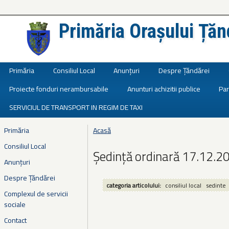
Primăria Orașului Țăn
Județul Ialomița
Primăria
Consiliul Local
Anunțuri
Despre Țăndărei
Proiecte fonduri nerambursabile
Anunturi achizitii publice
Par
SERVICIUL DE TRANSPORT IN REGIM DE TAXI
Primăria
Acasă
Eşti aici
Consiliul Local
Ședință ordinară 17.12.2
Anunțuri
Despre Țăndărei
categoria articolului:
consiliul local
sedinte
Complexul de servicii
sociale
Contact