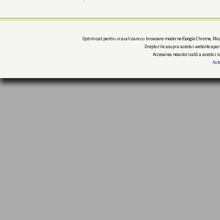
Optimizat pentru vizualizare cu browsere moderne (Google Chrome, Mozi
Drepturile asupra acestui website apar
Accesarea neautorizată a acestui si
Aut