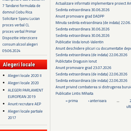
Actualizare informatii implementare proiect 
7 Tandarei formulata de
Sedinta extraordinara 30.06.2026
domnul Ciobu Rica
Anunt promovare grad DADPP
Solicitare Spanu Lucian
Minuta sedinta extraordinara (de indata) 22.06
proces verbal CL
Sedinta extraordinara 30.06.2026
proces verbal Primar
Sedinta extraordinara 30.06.2026
Dispozitie interzicere
Publicatie Voda Ionut-Valentin
consum alcool alegeri
Anunt deschidere plicuri cu documentatie depus
09.06.2024
Sedinta extraordinara (de indata) 22.06.2026
Publictatie Dragusin Ionut
Alegeri locale
Anunt promovare grad 23.07.2026
Sedinta extraordinara (de indata) 22.06.2026
Alegeri locale 2020 II
Sedinta extraordinara (de indata) 22.06.2026
Alegeri locale 2020
Anunt privind combaterea si distrugerea burui
ALEGERI PARLAMENT
Publicatie Lintis Mihaita
EUROPEAN 2019
Pagini
« prima
‹ anterioara
…
Anunt recrutare AEP
ul
Alegeri locale partiale
2017