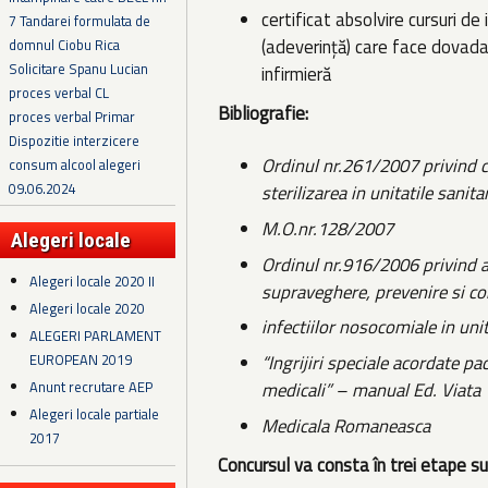
certificat absolvire cursuri d
7 Tandarei formulata de
(adeverinţă) care face dovada 
domnul Ciobu Rica
Solicitare Spanu Lucian
infirmieră
proces verbal CL
Bibliografie:
proces verbal Primar
Dispozitie interzicere
Ordinul nr.261/2007 privind c
consum alcool alegeri
09.06.2024
sterilizarea in unitatile sanita
M.O.nr.128/2007
Alegeri locale
Ordinul nr.916/2006 privind 
Alegeri locale 2020 II
supraveghere, prevenire si con
Alegeri locale 2020
infectiilor nosocomiale in unit
ALEGERI PARLAMENT
EUROPEAN 2019
“Ingrijiri speciale acordate pac
medicali” – manual Ed. Viata
Anunt recrutare AEP
Alegeri locale partiale
Medicala Romaneasca
2017
Concursul va consta în trei etape su