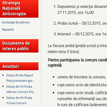
Strategia
Depunerea şi selecţia dosarel
Națională
27.11.2015, ora 14.00
Anticorupție
Declarația de aderare
Proba scrisă – 09.12.2015, or
Rapoarte
Interviul – 09.12.2015, ora 14
Documente de
La fiecare probă (probă scrisă şi inte
interes public
minim nota 5 (cinci).
Pentru participarea la concurs candi
cuprindă:
Anunțuri
Extras PV din Raport
cerere de înscriere la concurs;
final promovare gra...
copii xerox acte de identitate
Extras din PV Proba
Interviu Concurs Pro...
copii xerox acte studii, califi
Extras din PV Proba
cursurilor de infirmieră) sau
Scrisa Concurs
în curs de calificare (adeverinţ