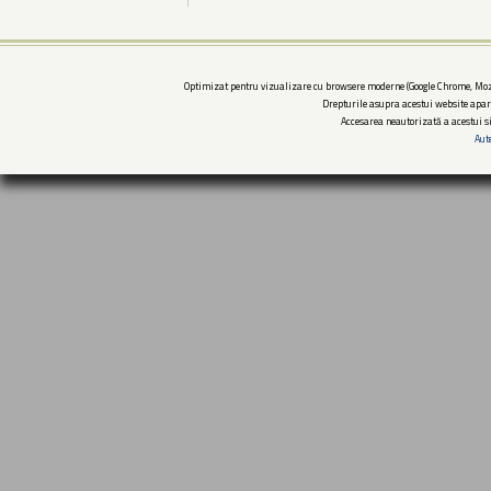
Optimizat pentru vizualizare cu browsere moderne (Google Chrome, Mozi
Drepturile asupra acestui website apar
Accesarea neautorizată a acestui si
Aut