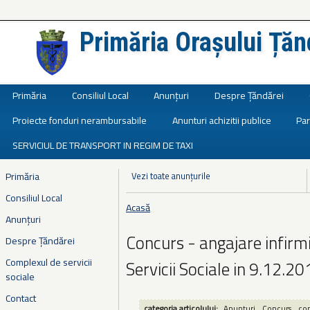
Primăria Orașului Țăn
Județul Ialomița
Primăria
Consiliul Local
Anunțuri
Despre Țăndărei
Proiecte fonduri nerambursabile
Anunturi achizitii publice
Par
SERVICIUL DE TRANSPORT IN REGIM DE TAXI
Primăria
Vezi toate anunțurile
Consiliul Local
Acasă
Eşti aici
Anunțuri
Concurs - angajare infirm
Despre Țăndărei
Complexul de servicii
Servicii Sociale in 9.12.2
sociale
Contact
categoria articolului:
Anunțuri
Concurs
com