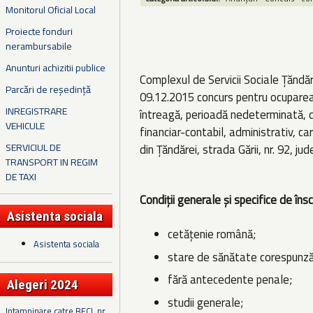
Monitorul Oficial Local
Proiecte fonduri
nerambursabile
Anunturi achizitii publice
Complexul de Servicii Sociale Țăndă
Parcări de reședință
09.12.2015 concurs pentru ocuparea 
INREGISTRARE
întreagă, perioadă nedeterminată, 
VEHICULE
financiar-contabil, administrativ, ca
SERVICIUL DE
din Ţăndărei, strada Gării, nr. 92, jud
TRANSPORT IN REGIM
DE TAXI
Condiţii generale şi specifice de însc
Asistenta sociala
cetăţenie română;
Asistenta sociala
stare de sănătate corespunz
fără antecedente penale;
Alegeri 2024
studii generale;
Intampinare catre BECL nr.