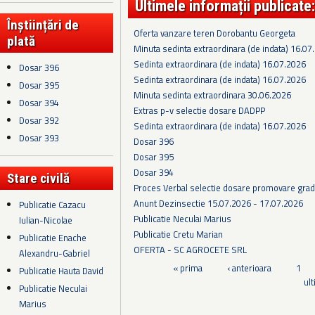
Ultimele informații publicate:
Înștiințări de
Oferta vanzare teren Dorobantu Georgeta
plată
Minuta sedinta extraordinara (de indata) 16.07
Sedinta extraordinara (de indata) 16.07.2026
Dosar 396
Sedinta extraordinara (de indata) 16.07.2026
Dosar 395
Minuta sedinta extraordinara 30.06.2026
Dosar 394
Extras p-v selectie dosare DADPP
Dosar 392
Sedinta extraordinara (de indata) 16.07.2026
Dosar 393
Dosar 396
Dosar 395
Dosar 394
Stare civilă
Proces Verbal selectie dosare promovare grad
Anunt Dezinsectie 15.07.2026 - 17.07.2026
Publicatie Cazacu
Publicatie Neculai Marius
Iulian-Nicolae
Publicatie Cretu Marian
Publicatie Enache
OFERTA - SC AGROCETE SRL
Alexandru-Gabriel
Pagini
« prima
‹ anterioara
1
Publicatie Hauta David
ul
Publicatie Neculai
Marius