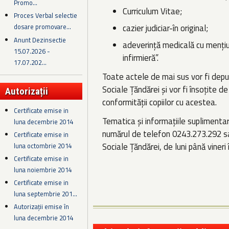
Promo...
Curriculum Vitae;
Proces Verbal selectie
cazier judiciar-în original;
dosare promovare...
Anunt Dezinsectie
adeverinţă medicală cu menţi
15.07.2026 -
infirmieră”.
17.07.202...
Toate actele de mai sus vor fi depus
Sociale Ţăndărei şi vor fi însoţite d
Autorizații
conformităţii copiilor cu acestea.
Certificate emise in
Tematica şi informaţiile suplimentar
luna decembrie 2014
numărul de telefon 0243.273.292 sau
Certificate emise in
Sociale Ţăndărei, de luni până vineri
luna octombrie 2014
Certificate emise in
luna noiembrie 2014
Certificate emise in
luna septembrie 201...
Autorizații emise în
luna decembrie 2014