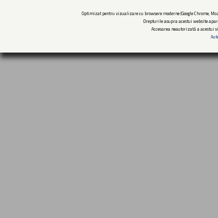
Optimizat pentru vizualizare cu browsere moderne (Google Chrome, Mozi
Drepturile asupra acestui website apar
Accesarea neautorizată a acestui si
Aut