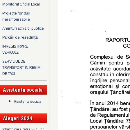
Monitorul Oficial Local
Proiecte fonduri
nerambursabile
Anunturi achizitii publice
Parcări de reședință
INREGISTRARE
VEHICULE
SERVICIUL DE
TRANSPORT IN REGIM
DE TAXI
Asistenta sociala
Asistenta sociala
Alegeri 2024
Intampinare catre BECL nr.