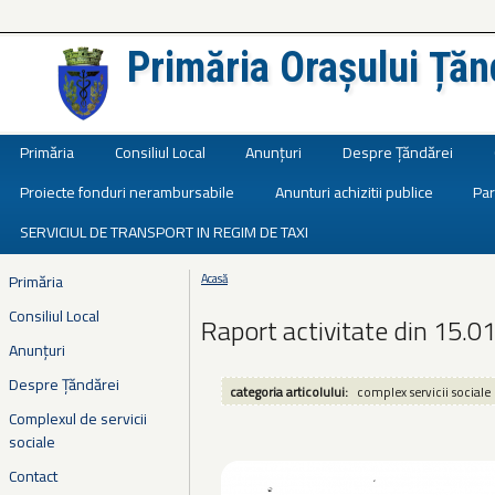
Primăria Orașului Țăn
Județul Ialomița
Primăria
Consiliul Local
Anunțuri
Despre Țăndărei
Proiecte fonduri nerambursabile
Anunturi achizitii publice
Par
SERVICIUL DE TRANSPORT IN REGIM DE TAXI
Primăria
Acasă
Eşti aici
Consiliul Local
Raport activitate din 15.0
Anunțuri
Despre Țăndărei
categoria articolului:
complex servicii sociale
Complexul de servicii
sociale
Contact