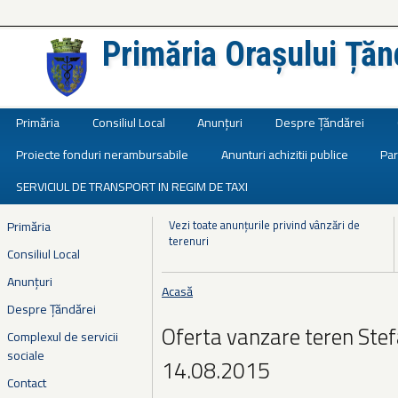
Primăria Orașului Țăn
Județul Ialomița
Primăria
Consiliul Local
Anunțuri
Despre Țăndărei
Proiecte fonduri nerambursabile
Anunturi achizitii publice
Par
SERVICIUL DE TRANSPORT IN REGIM DE TAXI
Vezi toate anunțurile privind vânzări de
Primăria
terenuri
Consiliul Local
Anunțuri
Acasă
Eşti aici
Despre Țăndărei
Oferta vanzare teren Ste
Complexul de servicii
sociale
14.08.2015
Contact