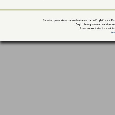
Optimizat pentru vizualizare cu browsere moderne (Google Chrome, Mozi
Drepturile asupra acestui website apar
Accesarea neautorizată a acestui si
Aut