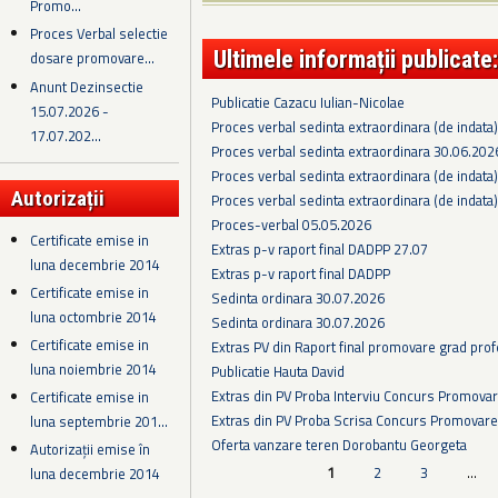
Promo...
Proces Verbal selectie
Ultimele informații publicate:
dosare promovare...
Anunt Dezinsectie
Publicatie Cazacu Iulian-Nicolae
15.07.2026 -
Proces verbal sedinta extraordinara (de indata
17.07.202...
Proces verbal sedinta extraordinara 30.06.202
Proces verbal sedinta extraordinara (de indata
Autorizații
Proces verbal sedinta extraordinara (de indata
Proces-verbal 05.05.2026
Certificate emise in
Extras p-v raport final DADPP 27.07
luna decembrie 2014
Extras p-v raport final DADPP
Certificate emise in
Sedinta ordinara 30.07.2026
luna octombrie 2014
Sedinta ordinara 30.07.2026
Certificate emise in
Extras PV din Raport final promovare grad prof
luna noiembrie 2014
Publicatie Hauta David
Extras din PV Proba Interviu Concurs Promova
Certificate emise in
Extras din PV Proba Scrisa Concurs Promovare
luna septembrie 201...
Oferta vanzare teren Dorobantu Georgeta
Autorizații emise în
Pagini
1
2
3
…
luna decembrie 2014