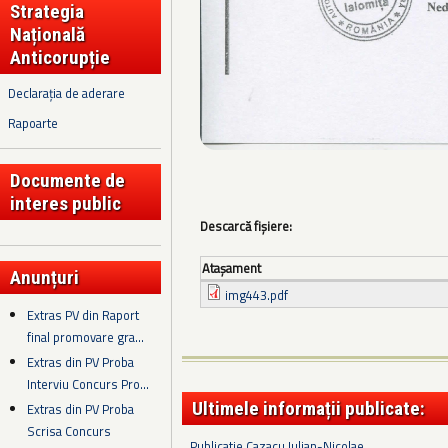
Strategia
Națională
Anticorupție
Declarația de aderare
Rapoarte
Documente de
interes public
Descarcă fișiere:
Ataşament
Anunțuri
img443.pdf
Extras PV din Raport
final promovare gra...
Extras din PV Proba
Interviu Concurs Pro...
Ultimele informații publicate:
Extras din PV Proba
Scrisa Concurs
Publicatie Cazacu Iulian-Nicolae