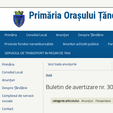
Primăria Orașului Țăn
Județul Ialomița
Primăria
Consiliul Local
Anunțuri
Despre Țăndărei
Proiecte fonduri nerambursabile
Anunturi achizitii publice
Par
SERVICIUL DE TRANSPORT IN REGIM DE TAXI
Primăria
Vezi toate anunțurile
Consiliul Local
Acasă
Eşti aici
Anunțuri
Buletin de avertizare nr. 30
Despre Țăndărei
Complexul de servicii
sociale
categoria articolului:
Anunțuri
Fitosanitare
Contact