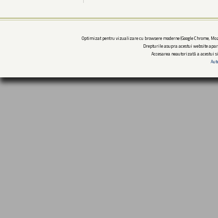
Optimizat pentru vizualizare cu browsere moderne (Google Chrome, Mozi
Drepturile asupra acestui website apar
Accesarea neautorizată a acestui si
Aut