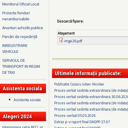
Monitorul Oficial Local
Proiecte fonduri
nerambursabile
Descarcă fișiere:
Anunturi achizitii publice
Ataşament
Parcări de reședință
img426.pdf
INREGISTRARE
VEHICULE
SERVICIUL DE
TRANSPORT IN REGIM
DE TAXI
Ultimele informații publicate:
Publicatie Cazacu Iulian-Nicolae
Asistenta sociala
Proces verbal sedinta extraordinara (de indata
Proces verbal sedinta extraordinara 30.06.202
Asistenta sociala
Proces verbal sedinta extraordinara (de indata
Proces verbal sedinta extraordinara (de indata
Proces-verbal 05.05.2026
Alegeri 2024
Extras p-v raport final DADPP 27.07
Intampinare catre BECL nr.
Extras p-v raport final DADPP