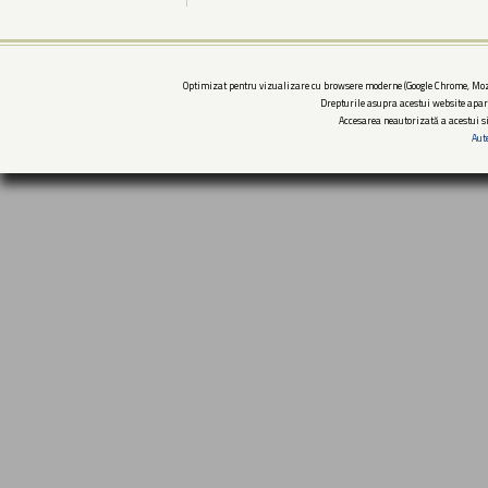
Optimizat pentru vizualizare cu browsere moderne (Google Chrome, Mozi
Drepturile asupra acestui website apar
Accesarea neautorizată a acestui si
Aut