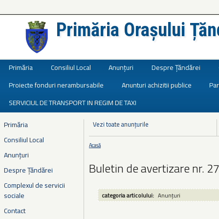
Primăria Orașului Țăn
Județul Ialomița
Primăria
Consiliul Local
Anunțuri
Despre Țăndărei
Proiecte fonduri nerambursabile
Anunturi achizitii publice
Par
SERVICIUL DE TRANSPORT IN REGIM DE TAXI
Primăria
Vezi toate anunțurile
Consiliul Local
Acasă
Eşti aici
Anunțuri
Buletin de avertizare nr. 27
Despre Țăndărei
Complexul de servicii
sociale
categoria articolului:
Anunțuri
Contact