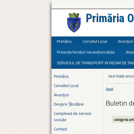
Primăria O
Județul Ialomița
Primăria
Consiliul Local
Anunțuri
Proiecte fonduri nerambursabile
Anun
SERVICIUL DE TRANSPORT IN REGIM DE TAX
Primăria
Vezi toate anun
Consiliul Local
Acasă
Eşti aici
Anunțuri
Buletin de
Despre Țăndărei
Complexul de servicii
sociale
categoria art
Contact