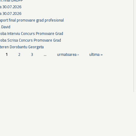
ra 30.07.2026
ra 30.07.2026
aport final promovare grad profesional
a David
Proba Interviu Concurs Promovare Grad
Proba Scrisa Concurs Promovare Grad
 teren Dorobantu Georgeta
1
2
3
…
urmatoarea ›
ultima »