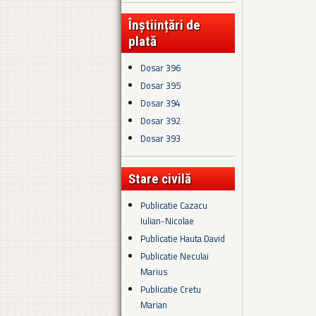
Înștiințări de
plată
Dosar 396
Dosar 395
Dosar 394
Dosar 392
Dosar 393
Stare civilă
Publicatie Cazacu
Iulian-Nicolae
Publicatie Hauta David
Publicatie Neculai
Marius
Publicatie Cretu
Marian