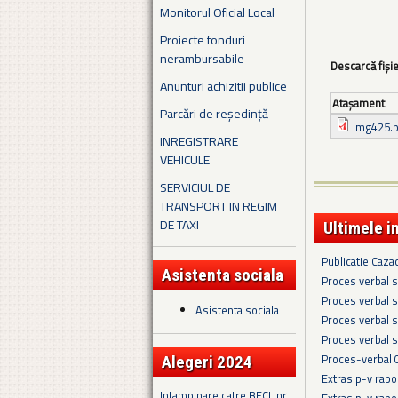
Monitorul Oficial Local
Proiecte fonduri
nerambursabile
Descarcă fiși
Anunturi achizitii publice
Ataşament
Parcări de reședință
img425.p
INREGISTRARE
VEHICULE
SERVICIUL DE
TRANSPORT IN REGIM
DE TAXI
Ultimele i
Publicatie Caza
Asistenta sociala
Proces verbal s
Proces verbal s
Asistenta sociala
Proces verbal s
Proces verbal s
Proces-verbal 
Alegeri 2024
Extras p-v rapo
Intampinare catre BECL nr.
Extras p-v rapo