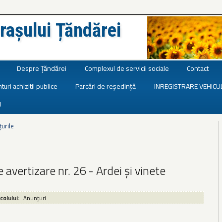
rașului Țăndărei
Despre Țăndărei
Complexul de servicii sociale
Contact
turi achizitii publice
Parcări de reședință
INREGISTRARE VEHICU
I
țurile
 avertizare nr. 26 - Ardei și vinete
icolului:
Anunțuri