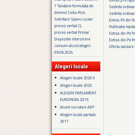
7 Tandarei formulata de
Sedinta ordina
domnul Ciobu Rica
Sedinta ordina
Solicitare Spanu Lucian
Extras PV din R
proces verbal CL
Publicatie Haut
proces verbal Primar
Extras din PV 
Dispozitie interzicere
Extras din PV 
consum alcool alegeri
Oferta vanzare
09.06.2024
Pagini
Alegeri locale
Alegeri locale 2020 II
Alegeri locale 2020
ALEGERI PARLAMENT
EUROPEAN 2019
Anunt recrutare AEP
Alegeri locale partiale
2017