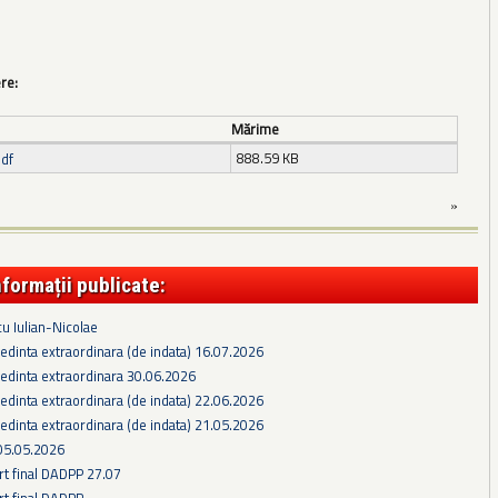
ere:
Mărime
888.59 KB
df
»
nformații publicate:
cu Iulian-Nicolae
edinta extraordinara (de indata) 16.07.2026
edinta extraordinara 30.06.2026
edinta extraordinara (de indata) 22.06.2026
edinta extraordinara (de indata) 21.05.2026
05.05.2026
rt final DADPP 27.07
rt final DADPP