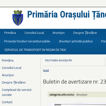
Primăria Orașului Țăn
Județul Ialomița
Primăria
Consiliul Local
Anunțuri
Despre Țăndărei
Proiecte fonduri nerambursabile
Anunturi achizitii publice
Par
SERVICIUL DE TRANSPORT IN REGIM DE TAXI
Primăria
Vezi toate anunțurile
Consiliul Local
Acasă
Eşti aici
Anunțuri
Buletin de avertizare nr. 2
Despre Țăndărei
Complexul de servicii
sociale
categoria articolului:
Anunțuri
Contact