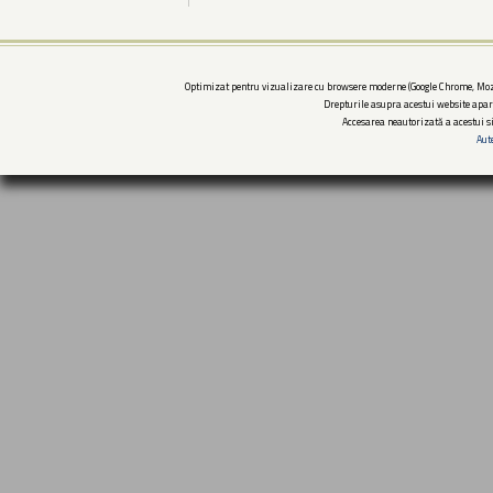
Optimizat pentru vizualizare cu browsere moderne (Google Chrome, Mozi
Drepturile asupra acestui website apar
Accesarea neautorizată a acestui si
Aut