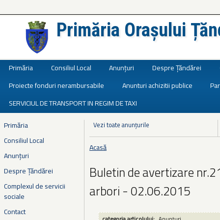
Primăria Orașului Țăn
Județul Ialomița
Primăria
Consiliul Local
Anunțuri
Despre Țăndărei
Proiecte fonduri nerambursabile
Anunturi achizitii publice
Par
SERVICIUL DE TRANSPORT IN REGIM DE TAXI
Primăria
Vezi toate anunțurile
Consiliul Local
Acasă
Eşti aici
Anunțuri
Buletin de avertizare nr.21
Despre Țăndărei
Complexul de servicii
arbori - 02.06.2015
sociale
Contact
categoria articolului:
Anunțuri