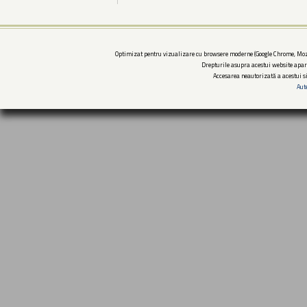
Optimizat pentru vizualizare cu browsere moderne (Google Chrome, Mozi
Drepturile asupra acestui website apar
Accesarea neautorizată a acestui si
Aut