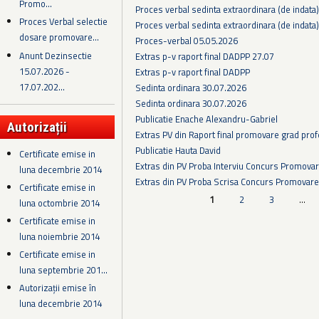
Promo...
Proces verbal sedinta extraordinara (de indata
Proces Verbal selectie
Proces verbal sedinta extraordinara (de indata
dosare promovare...
Proces-verbal 05.05.2026
Anunt Dezinsectie
Extras p-v raport final DADPP 27.07
15.07.2026 -
Extras p-v raport final DADPP
17.07.202...
Sedinta ordinara 30.07.2026
Sedinta ordinara 30.07.2026
Publicatie Enache Alexandru-Gabriel
Autorizații
Extras PV din Raport final promovare grad prof
Publicatie Hauta David
Certificate emise in
Extras din PV Proba Interviu Concurs Promova
luna decembrie 2014
Extras din PV Proba Scrisa Concurs Promovare
Certificate emise in
Pagini
1
2
3
…
luna octombrie 2014
Certificate emise in
luna noiembrie 2014
Certificate emise in
luna septembrie 201...
Autorizații emise în
luna decembrie 2014