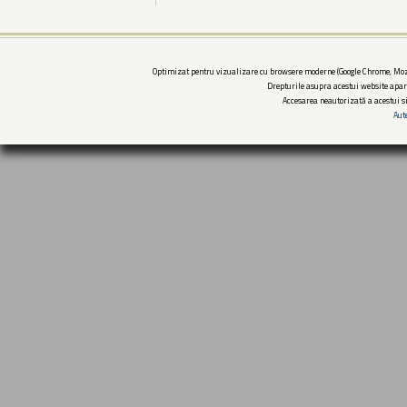
Optimizat pentru vizualizare cu browsere moderne (Google Chrome, Mozi
Drepturile asupra acestui website apar
Accesarea neautorizată a acestui si
Aut