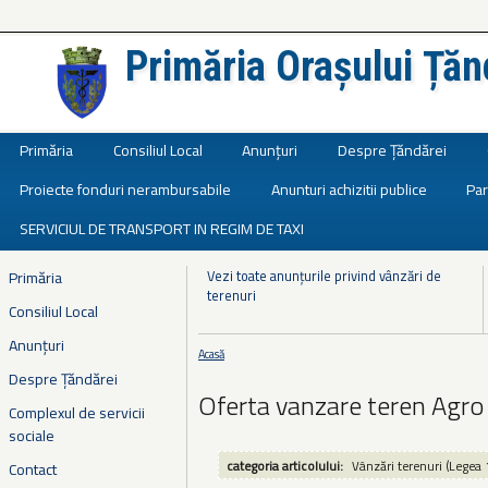
Primăria Orașului Țăn
Județul Ialomița
Primăria
Consiliul Local
Anunțuri
Despre Țăndărei
Proiecte fonduri nerambursabile
Anunturi achizitii publice
Par
SERVICIUL DE TRANSPORT IN REGIM DE TAXI
Vezi toate anunțurile privind vânzări de
Primăria
terenuri
Consiliul Local
Anunțuri
Acasă
Eşti aici
Despre Țăndărei
Oferta vanzare teren Agro
Complexul de servicii
sociale
categoria articolului:
Vânzări terenuri (Legea 
Contact