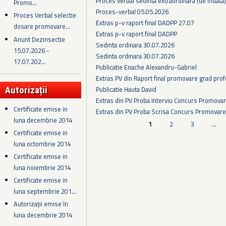
Proces verbal sedinta extraordinara (de indata
Promo...
Proces-verbal 05.05.2026
Proces Verbal selectie
Extras p-v raport final DADPP 27.07
dosare promovare...
Extras p-v raport final DADPP
Anunt Dezinsectie
Sedinta ordinara 30.07.2026
15.07.2026 -
Sedinta ordinara 30.07.2026
17.07.202...
Publicatie Enache Alexandru-Gabriel
Extras PV din Raport final promovare grad prof
Publicatie Hauta David
Autorizații
Extras din PV Proba Interviu Concurs Promova
Certificate emise in
Extras din PV Proba Scrisa Concurs Promovare
luna decembrie 2014
Pagini
1
2
3
…
Certificate emise in
luna octombrie 2014
Certificate emise in
luna noiembrie 2014
Certificate emise in
luna septembrie 201...
Autorizații emise în
luna decembrie 2014