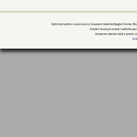
Optimizat pentru vizualizare cu browsere moderne (Google Chrome, Mozi
Drepturile asupra acestui website apar
Accesarea neautorizată a acestui si
Aut