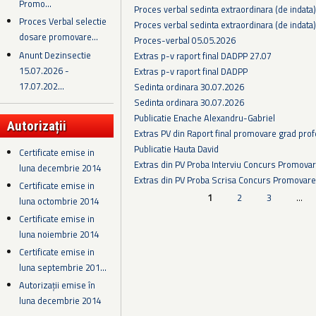
Promo...
Proces verbal sedinta extraordinara (de indata
Proces Verbal selectie
Proces verbal sedinta extraordinara (de indata
dosare promovare...
Proces-verbal 05.05.2026
Anunt Dezinsectie
Extras p-v raport final DADPP 27.07
15.07.2026 -
Extras p-v raport final DADPP
17.07.202...
Sedinta ordinara 30.07.2026
Sedinta ordinara 30.07.2026
Publicatie Enache Alexandru-Gabriel
Autorizații
Extras PV din Raport final promovare grad prof
Publicatie Hauta David
Certificate emise in
Extras din PV Proba Interviu Concurs Promova
luna decembrie 2014
Extras din PV Proba Scrisa Concurs Promovare
Certificate emise in
Pagini
1
2
3
…
luna octombrie 2014
Certificate emise in
luna noiembrie 2014
Certificate emise in
luna septembrie 201...
Autorizații emise în
luna decembrie 2014