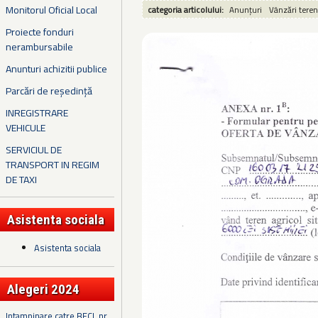
Monitorul Oficial Local
categoria articolului:
Anunțuri
Vânzări teren
Proiecte fonduri
nerambursabile
Anunturi achizitii publice
Parcări de reședință
INREGISTRARE
VEHICULE
SERVICIUL DE
TRANSPORT IN REGIM
DE TAXI
Asistenta sociala
Asistenta sociala
Alegeri 2024
Intampinare catre BECL nr.