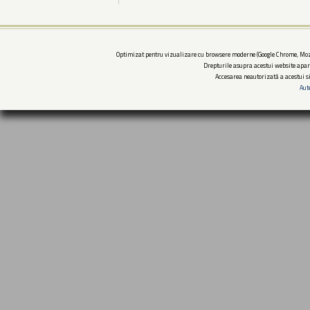
Optimizat pentru vizualizare cu browsere moderne (Google Chrome, Mozi
Drepturile asupra acestui website apar
Accesarea neautorizată a acestui si
Aut