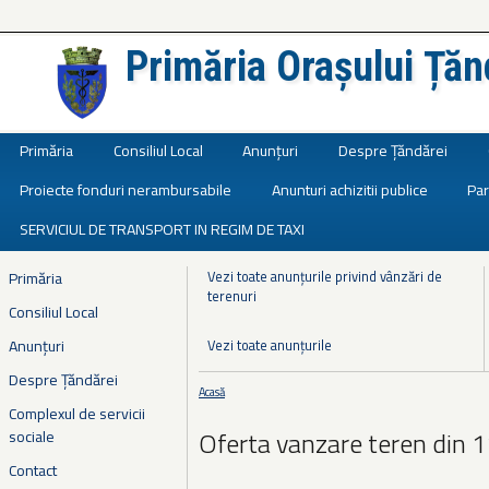
Primăria Orașului Țăn
Județul Ialomița
Primăria
Consiliul Local
Anunțuri
Despre Țăndărei
Proiecte fonduri nerambursabile
Anunturi achizitii publice
Par
SERVICIUL DE TRANSPORT IN REGIM DE TAXI
Vezi toate anunțurile privind vânzări de
Primăria
terenuri
Consiliul Local
Anunțuri
Vezi toate anunțurile
Despre Țăndărei
Acasă
Eşti aici
Complexul de servicii
Oferta vanzare teren din 
sociale
Contact