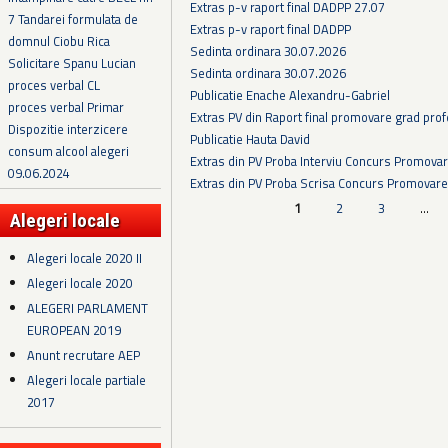
Extras p-v raport final DADPP 27.07
7 Tandarei formulata de
Extras p-v raport final DADPP
domnul Ciobu Rica
Sedinta ordinara 30.07.2026
Solicitare Spanu Lucian
Sedinta ordinara 30.07.2026
proces verbal CL
Publicatie Enache Alexandru-Gabriel
proces verbal Primar
Extras PV din Raport final promovare grad prof
Dispozitie interzicere
Publicatie Hauta David
consum alcool alegeri
Extras din PV Proba Interviu Concurs Promova
09.06.2024
Extras din PV Proba Scrisa Concurs Promovare
Pagini
1
2
3
…
Alegeri locale
Alegeri locale 2020 II
Alegeri locale 2020
ALEGERI PARLAMENT
EUROPEAN 2019
Anunt recrutare AEP
Alegeri locale partiale
2017