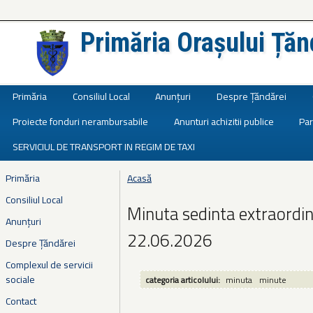
Primăria Orașului Țăn
Județul Ialomița
Primăria
Consiliul Local
Anunțuri
Despre Țăndărei
Proiecte fonduri nerambursabile
Anunturi achizitii publice
Par
SERVICIUL DE TRANSPORT IN REGIM DE TAXI
Primăria
Acasă
Eşti aici
Consiliul Local
Minuta sedinta extraordin
Anunțuri
22.06.2026
Despre Țăndărei
Complexul de servicii
sociale
categoria articolului:
minuta
minute
Contact