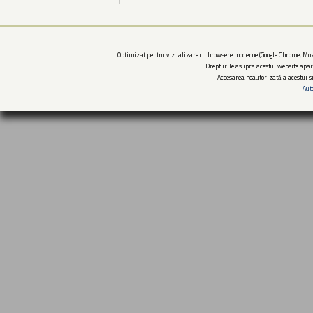
Optimizat pentru vizualizare cu browsere moderne (Google Chrome, Mozi
Drepturile asupra acestui website apar
Accesarea neautorizată a acestui si
Aut