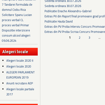
Sedinta ordinara 30.07.2026
7 Tandarei formulata de
Sedinta ordinara 30.07.2026
domnul Ciobu Rica
Publicatie Enache Alexandru-Gabriel
Solicitare Spanu Lucian
Extras PV din Raport final promovare grad prof
proces verbal CL
Publicatie Hauta David
proces verbal Primar
Extras din PV Proba Interviu Concurs Promova
Dispozitie interzicere
Extras din PV Proba Scrisa Concurs Promovare
consum alcool alegeri
Pagini
1
2
3
…
09.06.2024
Alegeri locale
Alegeri locale 2020 II
Alegeri locale 2020
ALEGERI PARLAMENT
EUROPEAN 2019
Anunt recrutare AEP
Alegeri locale partiale
2017