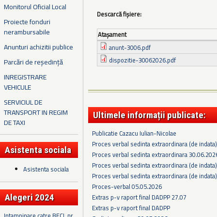
Monitorul Oficial Local
Descarcă fișiere:
Proiecte fonduri
nerambursabile
Ataşament
Anunturi achizitii publice
anunt-3006.pdf
dispozitie-30062026.pdf
Parcări de reședință
INREGISTRARE
VEHICULE
SERVICIUL DE
TRANSPORT IN REGIM
Ultimele informații publicate:
DE TAXI
Publicatie Cazacu Iulian-Nicolae
Proces verbal sedinta extraordinara (de indata
Asistenta sociala
Proces verbal sedinta extraordinara 30.06.202
Proces verbal sedinta extraordinara (de indata
Asistenta sociala
Proces verbal sedinta extraordinara (de indata
Proces-verbal 05.05.2026
Alegeri 2024
Extras p-v raport final DADPP 27.07
Extras p-v raport final DADPP
Intampinare catre BECL nr.