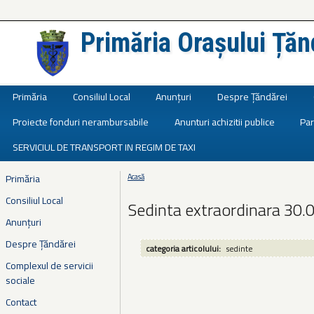
Primăria Orașului Țăn
Județul Ialomița
Primăria
Consiliul Local
Anunțuri
Despre Țăndărei
Proiecte fonduri nerambursabile
Anunturi achizitii publice
Par
SERVICIUL DE TRANSPORT IN REGIM DE TAXI
Primăria
Acasă
Eşti aici
Consiliul Local
Sedinta extraordinara 30.
Anunțuri
Despre Țăndărei
categoria articolului:
sedinte
Complexul de servicii
sociale
Contact