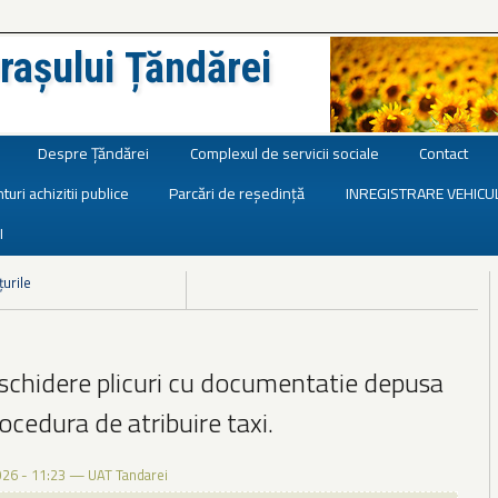
rașului Țăndărei
Despre Țăndărei
Complexul de servicii sociale
Contact
turi achizitii publice
Parcări de reședință
INREGISTRARE VEHICU
I
țurile
schidere plicuri cu documentatie depusa
rocedura de atribuire taxi.
026 - 11:23
—
UAT Tandarei