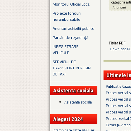
categoria art
Monitorul Oficial Local
Anunțuri
Proiecte fonduri
nerambursabile
Anunturi achizitii publice
Parcări de reședință
Fisier PDF:
INREGISTRARE
Download PDF
VEHICULE
SERVICIUL DE
TRANSPORT IN REGIM
DE TAXI
Ultimele i
Publicatie Caza
Asistenta sociala
Proces verbal s
Proces verbal s
Asistenta sociala
Proces verbal s
Proces verbal s
Proces-verbal 
Alegeri 2024
Extras p-v rapo
Intampinare catre BECL nr.