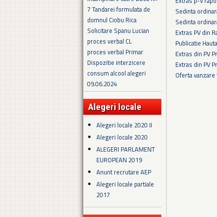
Extras p-v rapo
7 Tandarei formulata de
Sedinta ordina
domnul Ciobu Rica
Sedinta ordina
Solicitare Spanu Lucian
Extras PV din R
proces verbal CL
Publicatie Haut
proces verbal Primar
Extras din PV 
Dispozitie interzicere
Extras din PV 
consum alcool alegeri
Oferta vanzare
09.06.2024
Pagini
Alegeri locale
Alegeri locale 2020 II
Alegeri locale 2020
ALEGERI PARLAMENT
EUROPEAN 2019
Anunt recrutare AEP
Alegeri locale partiale
2017