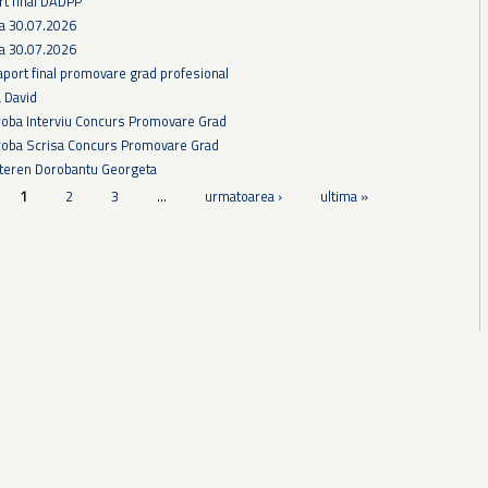
rt final DADPP
ra 30.07.2026
ra 30.07.2026
aport final promovare grad profesional
a David
Proba Interviu Concurs Promovare Grad
Proba Scrisa Concurs Promovare Grad
 teren Dorobantu Georgeta
1
2
3
…
urmatoarea ›
ultima »