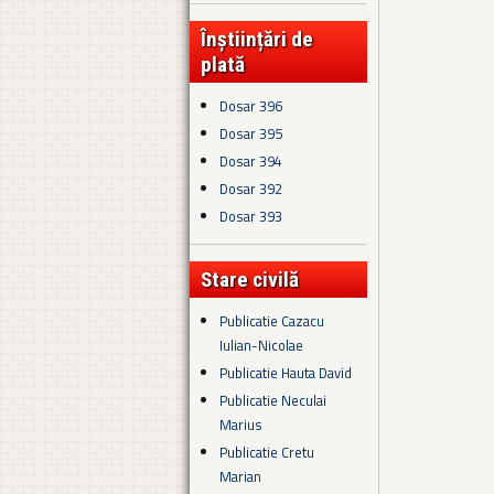
Înștiințări de
plată
Dosar 396
Dosar 395
Dosar 394
Dosar 392
Dosar 393
Stare civilă
Publicatie Cazacu
Iulian-Nicolae
Publicatie Hauta David
Publicatie Neculai
Marius
Publicatie Cretu
Marian