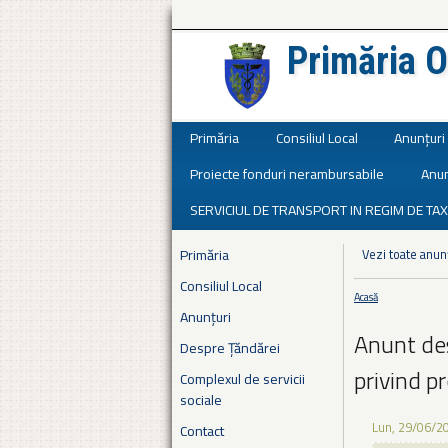
Primăria O
Județul Ialomița
Primăria
Consiliul Local
Anunțuri
Proiecte fonduri nerambursabile
Anun
SERVICIUL DE TRANSPORT IN REGIM DE TAX
Primăria
Vezi toate anun
Consiliul Local
Acasă
Eşti aici
Anunțuri
Anunt de
Despre Țăndărei
privind p
Complexul de servicii
sociale
Lun, 29/06/2
Contact