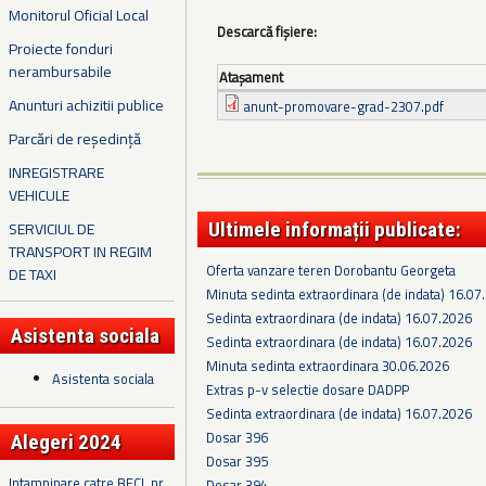
Monitorul Oficial Local
Descarcă fișiere:
Proiecte fonduri
nerambursabile
Ataşament
Anunturi achizitii publice
anunt-promovare-grad-2307.pdf
Parcări de reședință
INREGISTRARE
VEHICULE
SERVICIUL DE
Ultimele informații publicate:
TRANSPORT IN REGIM
Oferta vanzare teren Dorobantu Georgeta
DE TAXI
Minuta sedinta extraordinara (de indata) 16.07
Sedinta extraordinara (de indata) 16.07.2026
Asistenta sociala
Sedinta extraordinara (de indata) 16.07.2026
Minuta sedinta extraordinara 30.06.2026
Asistenta sociala
Extras p-v selectie dosare DADPP
Sedinta extraordinara (de indata) 16.07.2026
Dosar 396
Alegeri 2024
Dosar 395
Intampinare catre BECL nr.
Dosar 394