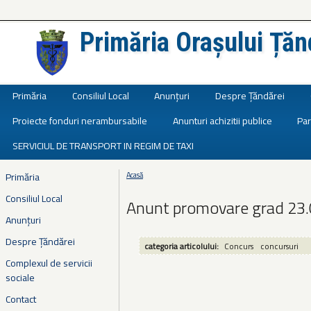
Primăria Orașului Țăn
Județul Ialomița
Primăria
Consiliul Local
Anunțuri
Despre Țăndărei
Proiecte fonduri nerambursabile
Anunturi achizitii publice
Par
SERVICIUL DE TRANSPORT IN REGIM DE TAXI
Primăria
Acasă
Eşti aici
Consiliul Local
Anunt promovare grad 23
Anunțuri
Despre Țăndărei
categoria articolului:
Concurs
concursuri
Complexul de servicii
sociale
Contact