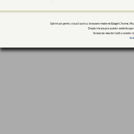
Optimizat pentru vizualizare cu browsere moderne (Google Chrome, Mozi
Drepturile asupra acestui website apar
Accesarea neautorizată a acestui si
Aut