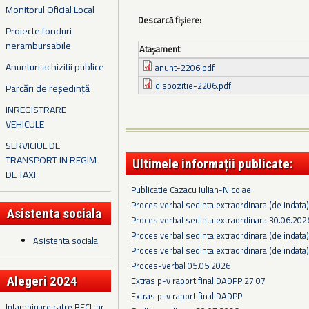
Monitorul Oficial Local
Descarcă fișiere:
Proiecte fonduri
nerambursabile
Ataşament
Anunturi achizitii publice
anunt-2206.pdf
dispozitie-2206.pdf
Parcări de reședință
INREGISTRARE
VEHICULE
SERVICIUL DE
TRANSPORT IN REGIM
Ultimele informații publicate:
DE TAXI
Publicatie Cazacu Iulian-Nicolae
Proces verbal sedinta extraordinara (de indata
Asistenta sociala
Proces verbal sedinta extraordinara 30.06.202
Proces verbal sedinta extraordinara (de indata
Asistenta sociala
Proces verbal sedinta extraordinara (de indata
Proces-verbal 05.05.2026
Alegeri 2024
Extras p-v raport final DADPP 27.07
Extras p-v raport final DADPP
Intampinare catre BECL nr.