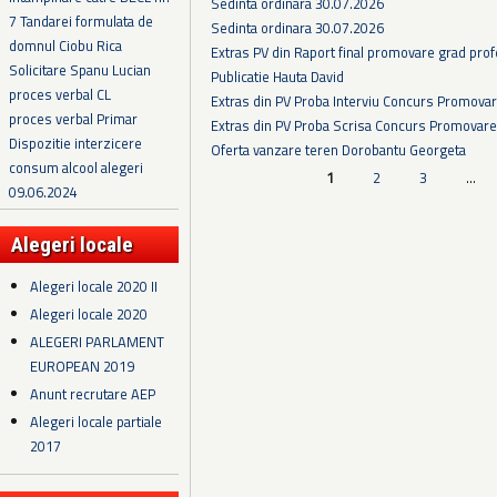
Sedinta ordinara 30.07.2026
7 Tandarei formulata de
Sedinta ordinara 30.07.2026
domnul Ciobu Rica
Extras PV din Raport final promovare grad prof
Solicitare Spanu Lucian
Publicatie Hauta David
proces verbal CL
Extras din PV Proba Interviu Concurs Promova
proces verbal Primar
Extras din PV Proba Scrisa Concurs Promovare
Dispozitie interzicere
Oferta vanzare teren Dorobantu Georgeta
consum alcool alegeri
Pagini
1
2
3
…
09.06.2024
Alegeri locale
Alegeri locale 2020 II
Alegeri locale 2020
ALEGERI PARLAMENT
EUROPEAN 2019
Anunt recrutare AEP
Alegeri locale partiale
2017