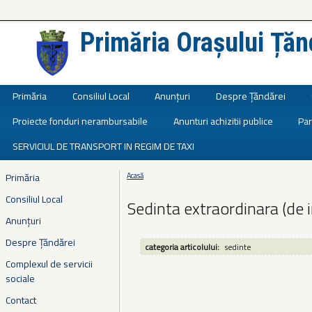
Primăria Orașului Țăn
Județul Ialomița
Primăria
Consiliul Local
Anunțuri
Despre Țăndărei
Proiecte fonduri nerambursabile
Anunturi achizitii publice
Par
SERVICIUL DE TRANSPORT IN REGIM DE TAXI
Primăria
Acasă
Eşti aici
Consiliul Local
Sedinta extraordinara (de 
Anunțuri
Despre Țăndărei
categoria articolului:
sedinte
Complexul de servicii
sociale
Contact