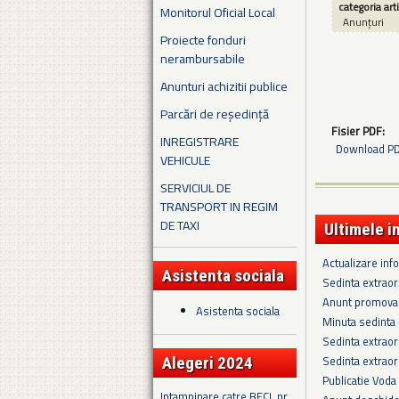
categoria art
Monitorul Oficial Local
Anunțuri
Proiecte fonduri
nerambursabile
Anunturi achizitii publice
Parcări de reședință
Fisier PDF:
INREGISTRARE
Download PDF
VEHICULE
SERVICIUL DE
TRANSPORT IN REGIM
DE TAXI
Ultimele i
Actualizare in
Asistenta sociala
Sedinta extrao
Anunt promova
Asistenta sociala
Minuta sedinta 
Sedinta extrao
Sedinta extrao
Alegeri 2024
Publicatie Voda
Intampinare catre BECL nr.