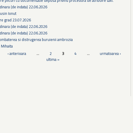
e plicuri cu documentatie depusa privind procedura de atribuire taxi.
dinara (de indata) 22.06.2026
gusin Ionut
e grad 23.07.2026
dinara (de indata) 22.06.2026
dinara (de indata) 22.06.2026
ombaterea si distrugerea buruienii ambrozia
s Mihaita
‹ anterioara
…
2
3
4
…
urmatoarea ›
ultima »