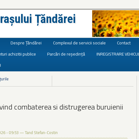
rașului Țăndărei
Despre Țăndărei
Complexul de servicii sociale
Contact
turi achizitii publice
Parcări de reședință
INREGISTRARE VEHICU
I
țurile
vind combaterea si distrugerea buruienii
026 - 09:53
—
Tand Stefan-Costin