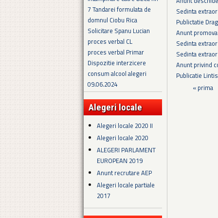
Anunt deschider
7 Tandarei formulata de
Sedinta extraor
domnul Ciobu Rica
Publictatie Dra
Solicitare Spanu Lucian
Anunt promovar
proces verbal CL
Sedinta extraor
proces verbal Primar
Sedinta extraor
Dispozitie interzicere
Anunt privind c
consum alcool alegeri
Publicatie Linti
09.06.2024
Pagini
« prima
Alegeri locale
Alegeri locale 2020 II
Alegeri locale 2020
ALEGERI PARLAMENT
EUROPEAN 2019
Anunt recrutare AEP
Alegeri locale partiale
2017