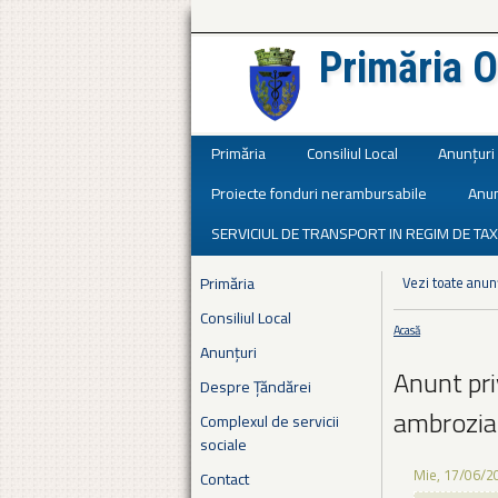
Primăria O
Județul Ialomița
Primăria
Consiliul Local
Anunțuri
Proiecte fonduri nerambursabile
Anun
SERVICIUL DE TRANSPORT IN REGIM DE TAX
Primăria
Vezi toate anun
Consiliul Local
Acasă
Eşti aici
Anunțuri
Anunt pri
Despre Țăndărei
ambrozia
Complexul de servicii
sociale
Mie, 17/06/2
Contact