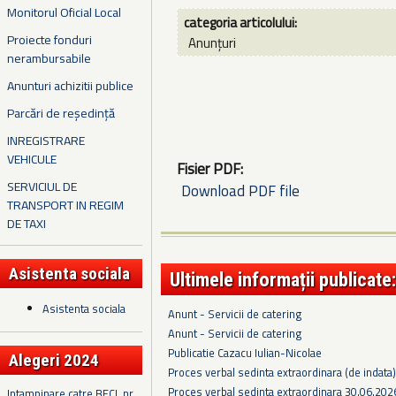
Monitorul Oficial Local
categoria articolului:
Proiecte fonduri
Anunțuri
nerambursabile
Anunturi achizitii publice
Parcări de reședință
INREGISTRARE
VEHICULE
Fisier PDF:
SERVICIUL DE
Download PDF file
TRANSPORT IN REGIM
DE TAXI
Asistenta sociala
Ultimele informații publicate:
Asistenta sociala
Anunt - Servicii de catering
Anunt - Servicii de catering
Publicatie Cazacu Iulian-Nicolae
Alegeri 2024
Proces verbal sedinta extraordinara (de indata
Proces verbal sedinta extraordinara 30.06.202
Intampinare catre BECL nr.