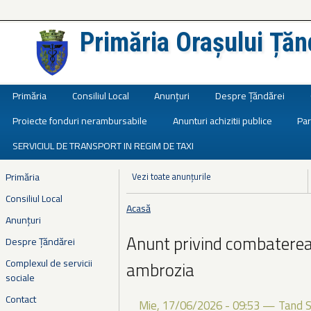
Primăria Orașului Țăn
Județul Ialomița
Primăria
Consiliul Local
Anunțuri
Despre Țăndărei
Proiecte fonduri nerambursabile
Anunturi achizitii publice
Par
SERVICIUL DE TRANSPORT IN REGIM DE TAXI
Primăria
Vezi toate anunțurile
Consiliul Local
Acasă
Eşti aici
Anunțuri
Anunt privind combaterea 
Despre Țăndărei
Complexul de servicii
ambrozia
sociale
Contact
Mie, 17/06/2026 - 09:53
—
Tand S