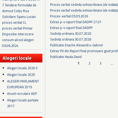
Proces verbal sedinta extraordinara (de indata
7 Tandarei formulata de
Proces verbal sedinta extraordinara (de indata
domnul Ciobu Rica
Proces-verbal 05.05.2026
Solicitare Spanu Lucian
Extras p-v raport final DADPP 27.07
proces verbal CL
Extras p-v raport final DADPP
proces verbal Primar
Sedinta ordinara 30.07.2026
Dispozitie interzicere
Sedinta ordinara 30.07.2026
consum alcool alegeri
Publicatie Enache Alexandru-Gabriel
09.06.2024
Extras PV din Raport final promovare grad prof
Publicatie Hauta David
Alegeri locale
Pagini
1
2
3
…
Alegeri locale 2020 II
Alegeri locale 2020
ALEGERI PARLAMENT
EUROPEAN 2019
Anunt recrutare AEP
Alegeri locale partiale
2017