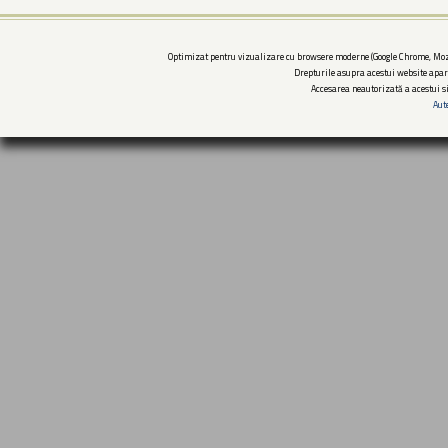
Optimizat pentru vizualizare cu browsere moderne (Google Chrome, Mozi
Drepturile asupra acestui website apar
Accesarea neautorizată a acestui si
Aut