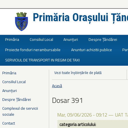
Primăria Orașului Țăn
Județul Ialomița
Primăria
Consiliul Local
Anunțuri
Despre Țăndărei
Proiecte fonduri nerambursabile
Anunturi achizitii publice
Par
SERVICIUL DE TRANSPORT IN REGIM DE TAXI
Primăria
Vezi toate înștiințările de plată
Consiliul Local
Acasă
Eşti aici
Anunțuri
Dosar 391
Despre Țăndărei
Complexul de servicii
sociale
Mar, 09/06/2026 - 09:12
—
UAT T
Contact
categoria articolului: