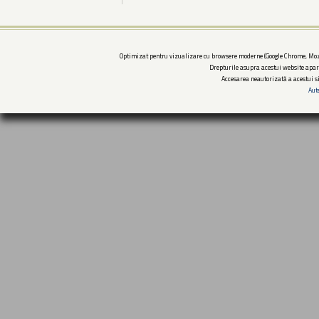
Optimizat pentru vizualizare cu browsere moderne (Google Chrome, Mozi
Drepturile asupra acestui website apar
Accesarea neautorizată a acestui si
Aut