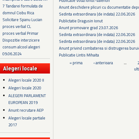
Publicatie Voda Ionut-Valentin
7 Tandarei formulata de
Anunt deschidere plicuri cu documentatie depus
domnul Ciobu Rica
Sedinta extraordinara (de indata) 22.06.2026
Solicitare Spanu Lucian
Publictatie Dragusin Ionut
proces verbal CL
Anunt promovare grad 23.07.2026
proces verbal Primar
Sedinta extraordinara (de indata) 22.06.2026
Dispozitie interzicere
Sedinta extraordinara (de indata) 22.06.2026
consum alcool alegeri
Anunt privind combaterea si distrugerea burui
09.06.2024
Publicatie Lintis Mihaita
Pagini
« prima
‹ anterioara
…
Alegeri locale
ul
Alegeri locale 2020 II
Alegeri locale 2020
ALEGERI PARLAMENT
EUROPEAN 2019
Anunt recrutare AEP
Alegeri locale partiale
2017