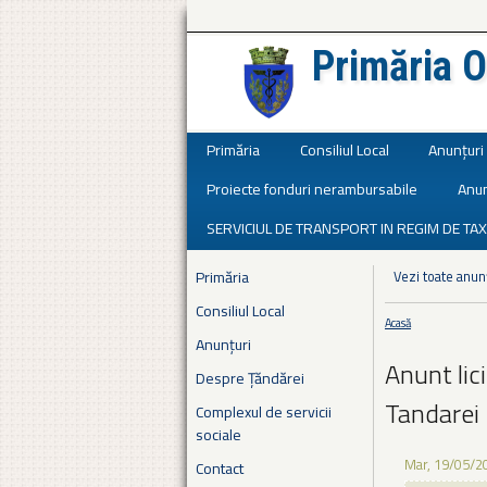
Primăria O
Județul Ialomița
Primăria
Consiliul Local
Anunțuri
Proiecte fonduri nerambursabile
Anun
SERVICIUL DE TRANSPORT IN REGIM DE TAX
Primăria
Vezi toate anun
Consiliul Local
Acasă
Eşti aici
Anunțuri
Anunt lic
Despre Țăndărei
Tandarei
Complexul de servicii
sociale
Mar, 19/05/2
Contact