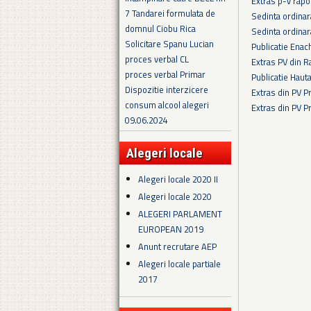
Extras p-v rapo
7 Tandarei formulata de
Sedinta ordina
domnul Ciobu Rica
Sedinta ordina
Solicitare Spanu Lucian
Publicatie Enac
proces verbal CL
Extras PV din R
proces verbal Primar
Publicatie Haut
Dispozitie interzicere
Extras din PV 
consum alcool alegeri
Extras din PV 
09.06.2024
Pagini
Alegeri locale
Alegeri locale 2020 II
Alegeri locale 2020
ALEGERI PARLAMENT
EUROPEAN 2019
Anunt recrutare AEP
Alegeri locale partiale
2017