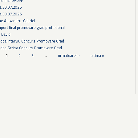
rt final DADPP
ra 30.07.2026
ra 30.07.2026
he Alexandru-Gabriel
aport final promovare grad profesional
a David
Proba Interviu Concurs Promovare Grad
Proba Scrisa Concurs Promovare Grad
1
2
3
…
urmatoarea ›
ultima »