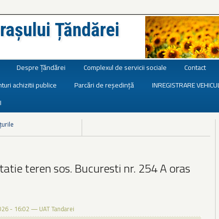
rașului Țăndărei
Despre Țăndărei
Complexul de servicii sociale
Contact
turi achizitii publice
Parcări de reședință
INREGISTRARE VEHICU
I
țurile
itatie teren sos. Bucuresti nr. 254 A oras
026 - 16:02
—
UAT Tandarei