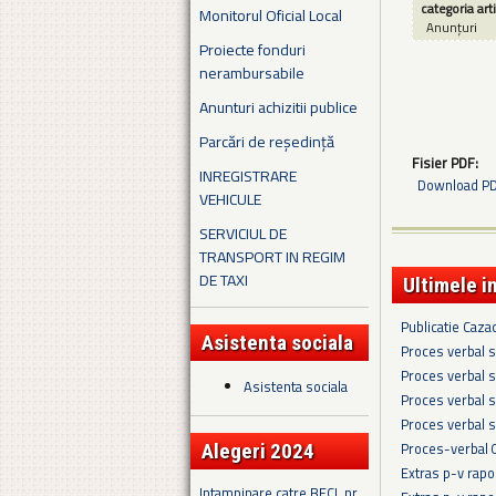
categoria art
Monitorul Oficial Local
Anunțuri
Proiecte fonduri
nerambursabile
Anunturi achizitii publice
Parcări de reședință
Fisier PDF:
INREGISTRARE
Download PDF
VEHICULE
SERVICIUL DE
TRANSPORT IN REGIM
DE TAXI
Ultimele i
Publicatie Caza
Asistenta sociala
Proces verbal s
Proces verbal s
Asistenta sociala
Proces verbal s
Proces verbal s
Proces-verbal 
Alegeri 2024
Extras p-v rapo
Intampinare catre BECL nr.