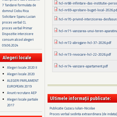
hcl-nr68-infiintare-das-institutie-person
7 Tandarei formulata de
hcl-nr69-aprobare-buget-local-2026.pd
domnul Ciobu Rica
Solicitare Spanu Lucian
hcl-nr70-privind-interzicerea-desfasurar
proces verbal CL
proces verbal Primar
hcl-nr71-vanzarea-unui-teren-aparatin
Dispozitie interzicere
consum alcool alegeri
hcl-nr72-abrogare-hcl-37-2026.pdf
09.06.2024
hcl-nr73-revocare-hcl-22-2026.pdf
Alegeri locale
hcl-nr74-vanzare-apartament.pdf
Alegeri locale 2020 II
Alegeri locale 2020
ALEGERI PARLAMENT
EUROPEAN 2019
Anunt recrutare AEP
Ultimele informații publicate:
Alegeri locale partiale
2017
Publicatie Cazacu Iulian-Nicolae
Proces verbal sedinta extraordinara (de indata