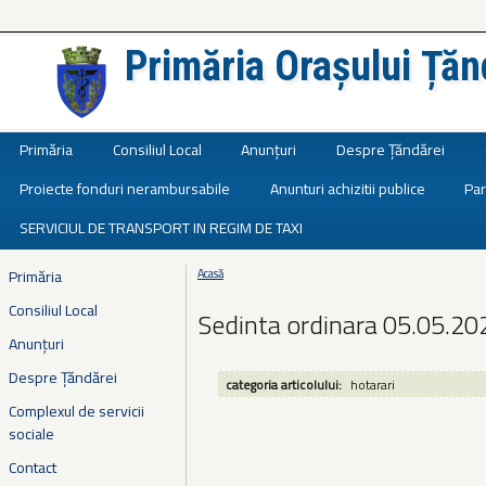
Primăria Orașului Țăn
Județul Ialomița
Primăria
Consiliul Local
Anunțuri
Despre Țăndărei
Proiecte fonduri nerambursabile
Anunturi achizitii publice
Par
SERVICIUL DE TRANSPORT IN REGIM DE TAXI
Primăria
Acasă
Eşti aici
Consiliul Local
Sedinta ordinara 05.05.20
Anunțuri
Despre Țăndărei
categoria articolului:
hotarari
Complexul de servicii
sociale
Contact