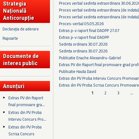
Proces verbal sedinta extraordinara 30.06.202
Strategia
Proces verbal sedinta extraordinara (de indata
Națională
Proces verbal sedinta extraordinara (de indata
Anticorupție
Proces-verbal 05.05.2026
Declarația de aderare
Extras p-v raport final DADPP 27.07
Extras p-v raport final DADPP
Rapoarte
Sedinta ordinara 30.07.2026
Sedinta ordinara 30.07.2026
Documente de
Publicatie Enache Alexandru-Gabriel
interes public
Extras PV din Raport final promovare grad prof
Publicatie Hauta David
Extras din PV Proba Interviu Concurs Promova
Extras din PV Proba Scrisa Concurs Promovare
Anunțuri
Pagini
1
2
3
…
Extras PV din Raport
final promovare gra...
Extras din PV Proba
Interviu Concurs Pro...
Extras din PV Proba
Scrisa Concurs