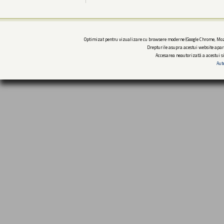
Optimizat pentru vizualizare cu browsere moderne (Google Chrome, Mozi
Drepturile asupra acestui website apar
Accesarea neautorizată a acestui si
Aut