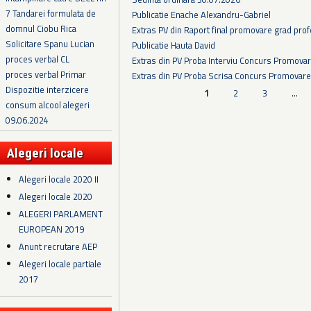
7 Tandarei formulata de
Publicatie Enache Alexandru-Gabriel
domnul Ciobu Rica
Extras PV din Raport final promovare grad prof
Solicitare Spanu Lucian
Publicatie Hauta David
proces verbal CL
Extras din PV Proba Interviu Concurs Promova
proces verbal Primar
Extras din PV Proba Scrisa Concurs Promovare
Dispozitie interzicere
Pagini
1
2
3
…
consum alcool alegeri
09.06.2024
Alegeri locale
Alegeri locale 2020 II
Alegeri locale 2020
ALEGERI PARLAMENT
EUROPEAN 2019
Anunt recrutare AEP
Alegeri locale partiale
2017