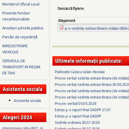
Monitorul Oficial Local
Descarcă fișiere:
Proiecte fonduri
nerambursabile
Ataşament
Anunturi achizitii publice
p-v-sedinta-extraordinara-indata-0804
Parcări de reședință
INREGISTRARE
VEHICULE
SERVICIUL DE
Ultimele informații publicate:
TRANSPORT IN REGIM
Publicatie Cazacu Iulian-Nicolae
DE TAXI
Proces verbal sedinta extraordinara (de indata
Proces verbal sedinta extraordinara 30.06.202
Asistenta sociala
Proces verbal sedinta extraordinara (de indata
Proces verbal sedinta extraordinara (de indata
Asistenta sociala
Proces-verbal 05.05.2026
Extras p-v raport final DADPP 27.07
Extras p-v raport final DADPP
Alegeri 2024
Sedinta ordinara 30.07.2026
Intampinare catre BECL nr.
Sedinta ordinara 30.07.2026