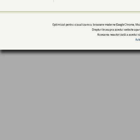
Optimizat pentru vizualizare cu browsere moderne (Google Chrome, Mozi
Drepturile asupra acestui website apar
Accesarea neautorizată a acestui si
Aut