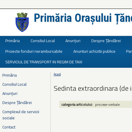
Primăria Orașului Țăn
Județul Ialomița
Primăria
Consiliul Local
Anunțuri
Despre Țăndărei
Proiecte fonduri nerambursabile
Anunturi achizitii publice
Par
SERVICIUL DE TRANSPORT IN REGIM DE TAXI
Primăria
Acasă
Eşti aici
Consiliul Local
Sedinta extraordinara (de 
Anunțuri
Despre Țăndărei
categoria articolului:
procese-verbale
Complexul de servicii
sociale
Contact