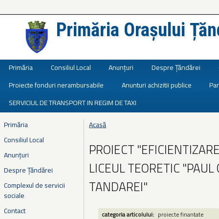
Primăria Orașului Țăn
Județul Ialomița
Primăria
Consiliul Local
Anunțuri
Despre Țăndărei
Proiecte fonduri nerambursabile
Anunturi achizitii publice
Par
SERVICIUL DE TRANSPORT IN REGIM DE TAXI
Primăria
Acasă
Eşti aici
Consiliul Local
PROIECT "EFICIENTIZAR
Anunțuri
LICEUL TEORETIC "PAUL
Despre Țăndărei
TANDAREI"
Complexul de servicii
sociale
Contact
categoria articolului:
proiecte finantate