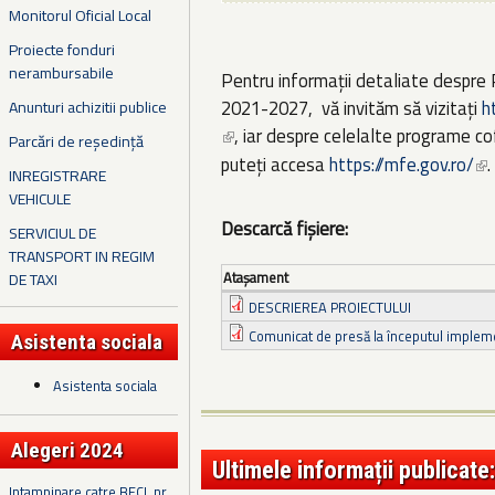
Monitorul Oficial Local
Proiecte fonduri
nerambursabile
Pentru informații detaliate despr
2021-2027, vă invităm să vizitați
h
Anunturi achizitii publice
, iar despre celelalte programe c
(link is external)
Parcări de reședință
puteți accesa
https://mfe.gov.ro/
.
(li
INREGISTRARE
VEHICULE
Descarcă fișiere:
SERVICIUL DE
TRANSPORT IN REGIM
Ataşament
DE TAXI
DESCRIEREA PROIECTULUI
Comunicat de presă la începutul impleme
Asistenta sociala
Asistenta sociala
Alegeri 2024
Ultimele informații publicate:
Intampinare catre BECL nr.