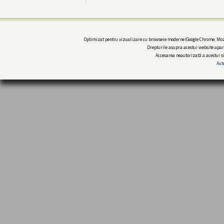
Optimizat pentru vizualizare cu browsere moderne (Google Chrome, Mozi
Drepturile asupra acestui website apar
Accesarea neautorizată a acestui si
Aut