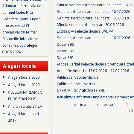
Minuta sedinta extraordinara (de indata) 16.07
7 Tandarei formulata de
Sedinta extraordinara (de indata) 16.07.2026
domnul Ciobu Rica
Sedinta extraordinara (de indata) 16.07.2026
Solicitare Spanu Lucian
Minuta sedinta extraordinara 30.06.2026
proces verbal CL
Extras p-v selectie dosare DADPP
proces verbal Primar
Sedinta extraordinara (de indata) 16.07.2026
Dispozitie interzicere
Dosar 396
consum alcool alegeri
Dosar 395
09.06.2024
Dosar 394
Proces Verbal selectie dosare promovare grad
Alegeri locale
Anunt Dezinsectie 15.07.2026 - 17.07.2026
Alegeri locale 2020 II
Publicatie Neculai Marius
Publicatie Cretu Marian
Alegeri locale 2020
OFERTA - SC AGROCETE SRL
ALEGERI PARLAMENT
Actualizare informatii implementare proiect 
EUROPEAN 2019
Pagini
« prima
‹ anterioara
1
Anunt recrutare AEP
ul
Alegeri locale partiale
2017