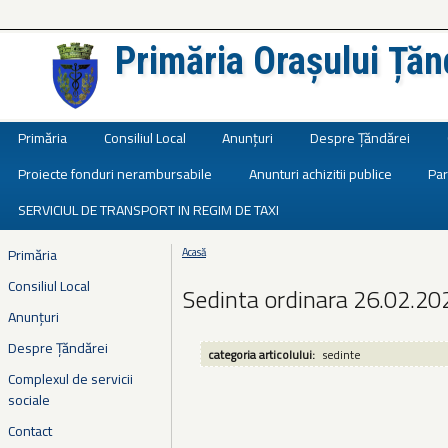
Primăria Orașului Țăn
Județul Ialomița
Primăria
Consiliul Local
Anunțuri
Despre Țăndărei
Proiecte fonduri nerambursabile
Anunturi achizitii publice
Par
SERVICIUL DE TRANSPORT IN REGIM DE TAXI
Primăria
Acasă
Eşti aici
Consiliul Local
Sedinta ordinara 26.02.20
Anunțuri
Despre Țăndărei
categoria articolului:
sedinte
Complexul de servicii
sociale
Contact