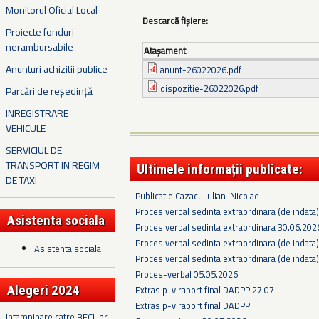
Monitorul Oficial Local
Descarcă fișiere:
Proiecte fonduri
nerambursabile
Ataşament
Anunturi achizitii publice
anunt-26022026.pdf
dispozitie-26022026.pdf
Parcări de reședință
INREGISTRARE
VEHICULE
SERVICIUL DE
TRANSPORT IN REGIM
Ultimele informații publicate:
DE TAXI
Publicatie Cazacu Iulian-Nicolae
Proces verbal sedinta extraordinara (de indata
Asistenta sociala
Proces verbal sedinta extraordinara 30.06.202
Proces verbal sedinta extraordinara (de indata
Asistenta sociala
Proces verbal sedinta extraordinara (de indata
Proces-verbal 05.05.2026
Alegeri 2024
Extras p-v raport final DADPP 27.07
Extras p-v raport final DADPP
Intampinare catre BECL nr.