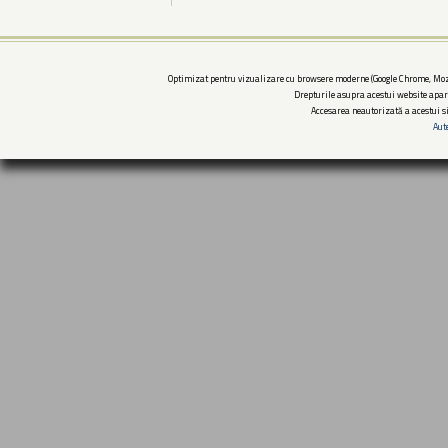
Optimizat pentru vizualizare cu browsere moderne (Google Chrome, Mozi
Drepturile asupra acestui website apar
Accesarea neautorizată a acestui si
Aut