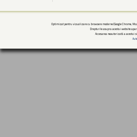
Optimizat pentru vizualizare cu browsere moderne (Google Chrome, Mozi
Drepturile asupra acestui website apar
Accesarea neautorizată a acestui si
Aut