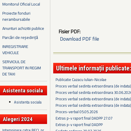
Monitorul Oficial Local
Proiecte fonduri
nerambursabile
Anunturi achizitii publice
Fisier PDF:
Parcări de reședință
Download PDF file
INREGISTRARE
VEHICULE
SERVICIUL DE
Ultimele informații publicate:
TRANSPORT IN REGIM
DE TAXI
Publicatie Cazacu Iulian-Nicolae
Proces verbal sedinta extraordinara (de indata
Asistenta sociala
Proces verbal sedinta extraordinara 30.06.202
Proces verbal sedinta extraordinara (de indata
Asistenta sociala
Proces verbal sedinta extraordinara (de indata
Proces-verbal 05.05.2026
Extras p-v raport final DADPP 27.07
Alegeri 2024
Extras p-v raport final DADPP
Intampinare catre BECL nr.
Sedinta ordinara 30.07.2026