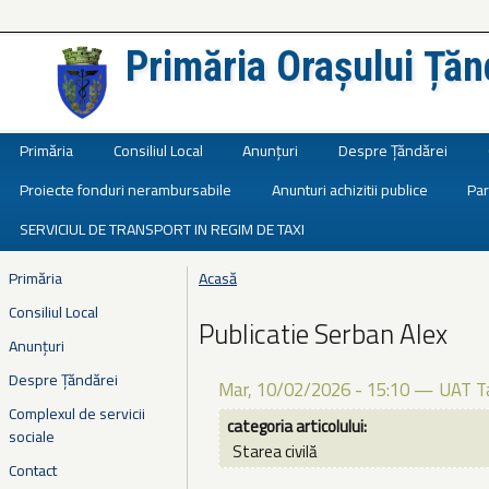
Primăria Orașului Țăn
Județul Ialomița
Primăria
Consiliul Local
Anunțuri
Despre Țăndărei
Proiecte fonduri nerambursabile
Anunturi achizitii publice
Par
SERVICIUL DE TRANSPORT IN REGIM DE TAXI
Primăria
Acasă
Eşti aici
Consiliul Local
Publicatie Serban Alex
Anunțuri
Despre Țăndărei
Mar, 10/02/2026 - 15:10
—
UAT T
Complexul de servicii
categoria articolului:
sociale
Starea civilă
Contact