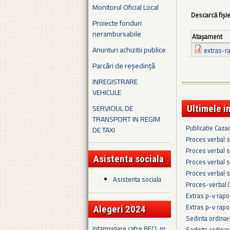
Monitorul Oficial Local
Descarcă fiși
Proiecte fonduri
nerambursabile
Ataşament
Anunturi achizitii publice
extras-ra
Parcări de reședință
INREGISTRARE
VEHICULE
SERVICIUL DE
Ultimele i
TRANSPORT IN REGIM
Publicatie Caza
DE TAXI
Proces verbal s
Proces verbal s
Asistenta sociala
Proces verbal s
Proces verbal s
Asistenta sociala
Proces-verbal 
Extras p-v rapo
Extras p-v rapo
Alegeri 2024
Sedinta ordina
Intampinare catre BECL nr.
Sedinta ordina