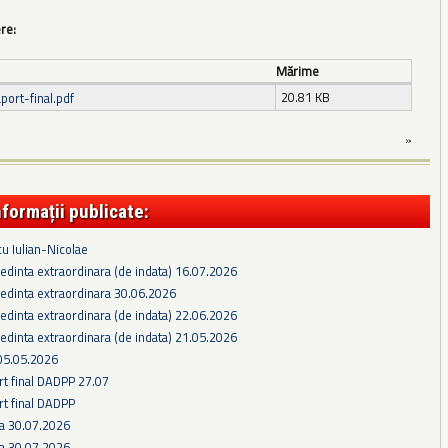
ere:
Mărime
20.81 KB
port-final.pdf
»
nformații publicate:
cu Iulian-Nicolae
edinta extraordinara (de indata) 16.07.2026
edinta extraordinara 30.06.2026
edinta extraordinara (de indata) 22.06.2026
edinta extraordinara (de indata) 21.05.2026
05.05.2026
rt final DADPP 27.07
rt final DADPP
ra 30.07.2026
ra 30.07.2026