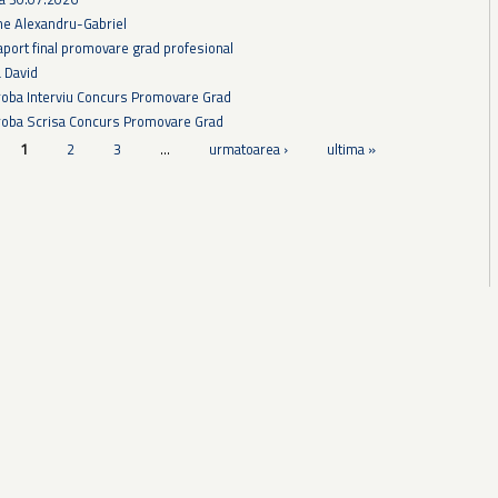
he Alexandru-Gabriel
aport final promovare grad profesional
a David
Proba Interviu Concurs Promovare Grad
Proba Scrisa Concurs Promovare Grad
1
2
3
…
urmatoarea ›
ultima »