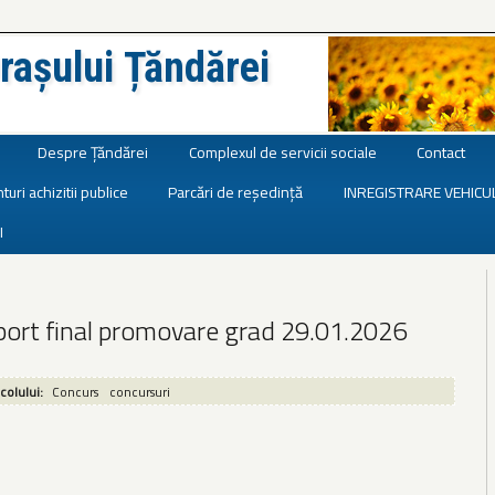
rașului Țăndărei
Despre Țăndărei
Complexul de servicii sociale
Contact
turi achizitii publice
Parcări de reședință
INREGISTRARE VEHICU
I
port final promovare grad 29.01.2026
icolului:
Concurs
concursuri