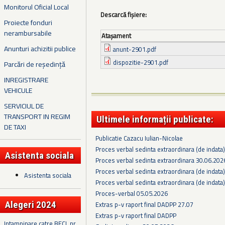
Monitorul Oficial Local
Descarcă fișiere:
Proiecte fonduri
nerambursabile
Ataşament
Anunturi achizitii publice
anunt-2901.pdf
dispozitie-2901.pdf
Parcări de reședință
INREGISTRARE
VEHICULE
SERVICIUL DE
TRANSPORT IN REGIM
Ultimele informații publicate:
DE TAXI
Publicatie Cazacu Iulian-Nicolae
Proces verbal sedinta extraordinara (de indata
Asistenta sociala
Proces verbal sedinta extraordinara 30.06.202
Proces verbal sedinta extraordinara (de indata
Asistenta sociala
Proces verbal sedinta extraordinara (de indata
Proces-verbal 05.05.2026
Alegeri 2024
Extras p-v raport final DADPP 27.07
Extras p-v raport final DADPP
Intampinare catre BECL nr.