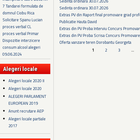
Sedinta ordinara 30.07.2026
7 Tandarei formulata de
Sedinta ordinara 30.07.2026
domnul Ciobu Rica
Extras PV din Raport final promovare grad prof
Solicitare Spanu Lucian
Publicatie Hauta David
proces verbal CL
Extras din PV Proba Interviu Concurs Promova
proces verbal Primar
Extras din PV Proba Scrisa Concurs Promovare
Dispozitie interzicere
Oferta vanzare teren Dorobantu Georgeta
consum alcool alegeri
Pagini
1
2
3
…
09.06.2024
Alegeri locale
Alegeri locale 2020 II
Alegeri locale 2020
ALEGERI PARLAMENT
EUROPEAN 2019
Anunt recrutare AEP
Alegeri locale partiale
2017