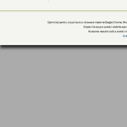
Optimizat pentru vizualizare cu browsere moderne (Google Chrome, Mozi
Drepturile asupra acestui website apar
Accesarea neautorizată a acestui si
Aut