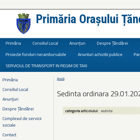
Primăria Orașului Țăn
Județul Ialomița
Primăria
Consiliul Local
Anunțuri
Despre Țăndărei
Proiecte fonduri nerambursabile
Anunturi achizitii publice
Par
SERVICIUL DE TRANSPORT IN REGIM DE TAXI
Primăria
Acasă
Eşti aici
Consiliul Local
Sedinta ordinara 29.01.20
Anunțuri
Despre Țăndărei
categoria articolului:
sedinte
Complexul de servicii
sociale
Contact