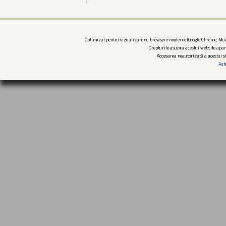
Optimizat pentru vizualizare cu browsere moderne (Google Chrome, Mozi
Drepturile asupra acestui website apar
Accesarea neautorizată a acestui si
Aut