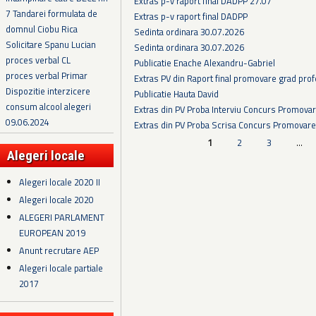
Extras p-v raport final DADPP 27.07
7 Tandarei formulata de
Extras p-v raport final DADPP
domnul Ciobu Rica
Sedinta ordinara 30.07.2026
Solicitare Spanu Lucian
Sedinta ordinara 30.07.2026
proces verbal CL
Publicatie Enache Alexandru-Gabriel
proces verbal Primar
Extras PV din Raport final promovare grad prof
Dispozitie interzicere
Publicatie Hauta David
consum alcool alegeri
Extras din PV Proba Interviu Concurs Promova
09.06.2024
Extras din PV Proba Scrisa Concurs Promovare
Pagini
1
2
3
…
Alegeri locale
Alegeri locale 2020 II
Alegeri locale 2020
ALEGERI PARLAMENT
EUROPEAN 2019
Anunt recrutare AEP
Alegeri locale partiale
2017