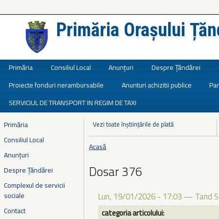
Primăria Orașului Țăn
Județul Ialomița
Primăria
Consiliul Local
Anunțuri
Despre Țăndărei
Proiecte fonduri nerambursabile
Anunturi achizitii publice
Par
SERVICIUL DE TRANSPORT IN REGIM DE TAXI
Primăria
Vezi toate înștiințările de plată
Consiliul Local
Acasă
Eşti aici
Anunțuri
Dosar 376
Despre Țăndărei
Complexul de servicii
sociale
Lun, 19/01/2026 - 17:03
—
Tand S
Contact
categoria articolului: