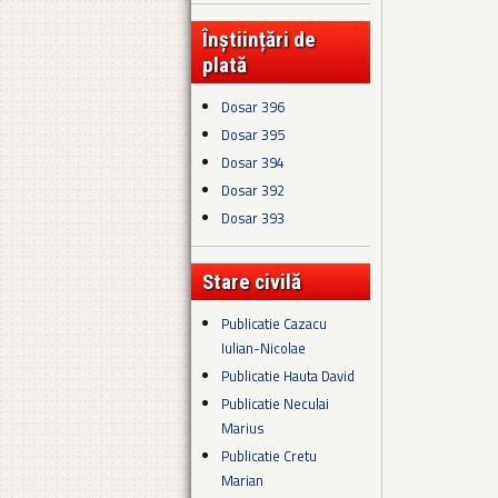
Înștiințări de
plată
Dosar 396
Dosar 395
Dosar 394
Dosar 392
Dosar 393
Stare civilă
Publicatie Cazacu
Iulian-Nicolae
Publicatie Hauta David
Publicatie Neculai
Marius
Publicatie Cretu
Marian