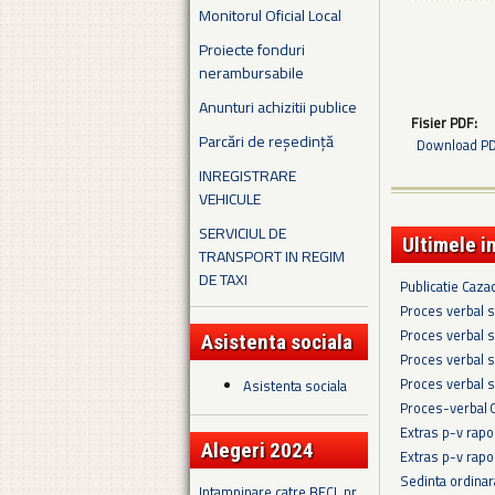
Monitorul Oficial Local
Proiecte fonduri
nerambursabile
Anunturi achizitii publice
Fisier PDF:
Parcări de reședință
Download PDF
INREGISTRARE
VEHICULE
SERVICIUL DE
Ultimele i
TRANSPORT IN REGIM
DE TAXI
Publicatie Caza
Proces verbal s
Proces verbal s
Asistenta sociala
Proces verbal s
Proces verbal s
Asistenta sociala
Proces-verbal 
Extras p-v rapo
Alegeri 2024
Extras p-v rapo
Sedinta ordina
Intampinare catre BECL nr.