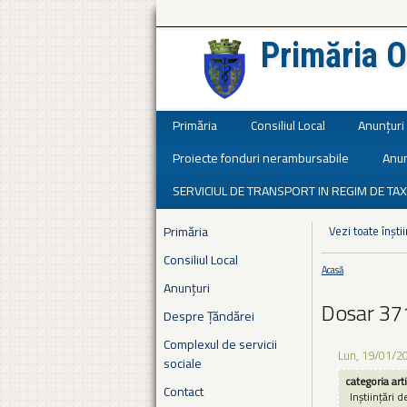
Primăria O
Județul Ialomița
Primăria
Consiliul Local
Anunțuri
Proiecte fonduri nerambursabile
Anun
SERVICIUL DE TRANSPORT IN REGIM DE TAX
Primăria
Vezi toate înștii
Consiliul Local
Acasă
Eşti aici
Anunțuri
Dosar 37
Despre Țăndărei
Complexul de servicii
Lun, 19/01/2
sociale
categoria art
Contact
Inștiințări d