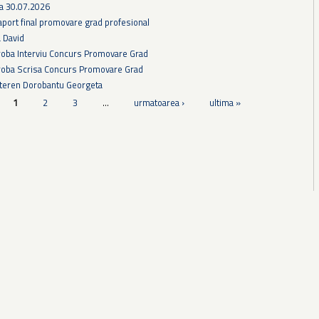
ra 30.07.2026
aport final promovare grad profesional
a David
Proba Interviu Concurs Promovare Grad
Proba Scrisa Concurs Promovare Grad
 teren Dorobantu Georgeta
1
2
3
…
urmatoarea ›
ultima »