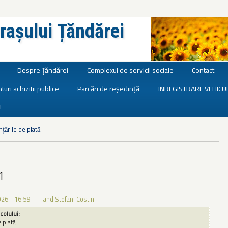
rașului Țăndărei
Despre Țăndărei
Complexul de servicii sociale
Contact
turi achizitii publice
Parcări de reședință
INREGISTRARE VEHICU
I
nțările de plată
1
026 - 16:59
—
Tand Stefan-Costin
icolului:
e plată