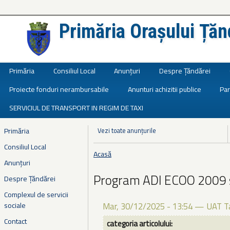
Primăria Orașului Țăn
Județul Ialomița
Primăria
Consiliul Local
Anunțuri
Despre Țăndărei
Proiecte fonduri nerambursabile
Anunturi achizitii publice
Par
SERVICIUL DE TRANSPORT IN REGIM DE TAXI
Primăria
Vezi toate anunțurile
Consiliul Local
Acasă
Eşti aici
Anunțuri
Program ADI ECOO 2009 
Despre Țăndărei
Complexul de servicii
sociale
Mar, 30/12/2025 - 13:54
—
UAT T
Contact
categoria articolului: