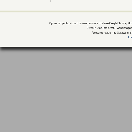
Optimizat pentru vizualizare cu browsere moderne (Google Chrome, Mozi
Drepturile asupra acestui website apar
Accesarea neautorizată a acestui si
Aut