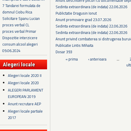
Anunt deschidere plicuri cu documentatie depus
7 Tandarei formulata de
Sedinta extraordinara (de indata) 22.06.2026
domnul Ciobu Rica
Publictatie Dragusin Ionut
Solicitare Spanu Lucian
Anunt promovare grad 23.07.2026
proces verbal CL
Sedinta extraordinara (de indata) 22.06.2026
proces verbal Primar
Sedinta extraordinara (de indata) 22.06.2026
Dispozitie interzicere
Anunt privind combaterea si distrugerea burui
consum alcool alegeri
Publicatie Lintis Mihaita
09.06.2024
Dosar 393
Pagini
« prima
‹ anterioara
…
Alegeri locale
ul
Alegeri locale 2020 II
Alegeri locale 2020
ALEGERI PARLAMENT
EUROPEAN 2019
Anunt recrutare AEP
Alegeri locale partiale
2017