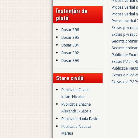
Proces verbal s
Proces verbal s
Înștiințări de
Proces verbal s
plată
Proces-verbal 
Extras p-v rapo
Dosar 396
Extras p-v rapo
Dosar 395
Sedinta ordina
Dosar 394
Sedinta ordina
Dosar 392
Publicatie Enac
Dosar 393
Extras PV din R
Publicatie Haut
Extras din PV 
Stare civilă
Extras din PV 
Publicatie Cazacu
Pagini
Iulian-Nicolae
Publicatie Enache
Alexandru-Gabriel
Publicatie Hauta David
Publicatie Neculai
Marius