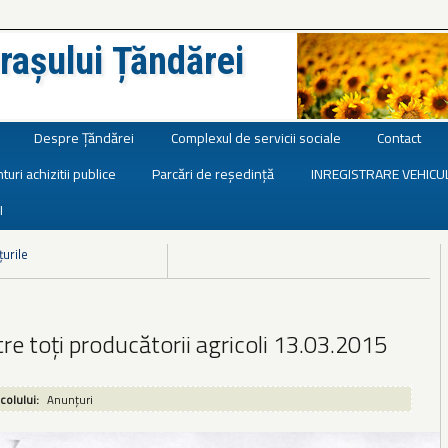
rașului Țăndărei
Despre Țăndărei
Complexul de servicii sociale
Contact
turi achizitii publice
Parcări de reședință
INREGISTRARE VEHICU
I
țurile
re toți producătorii agricoli 13.03.2015
icolului:
Anunțuri