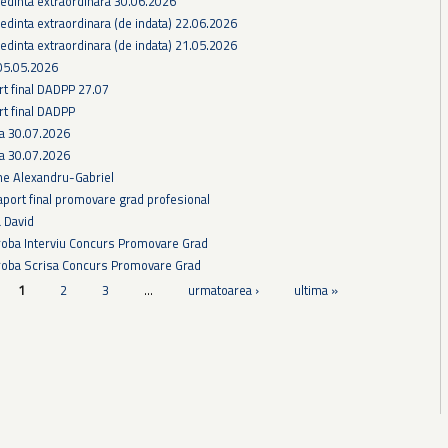
edinta extraordinara 30.06.2026
edinta extraordinara (de indata) 22.06.2026
edinta extraordinara (de indata) 21.05.2026
05.05.2026
rt final DADPP 27.07
rt final DADPP
ra 30.07.2026
ra 30.07.2026
he Alexandru-Gabriel
aport final promovare grad profesional
a David
Proba Interviu Concurs Promovare Grad
Proba Scrisa Concurs Promovare Grad
1
2
3
…
urmatoarea ›
ultima »