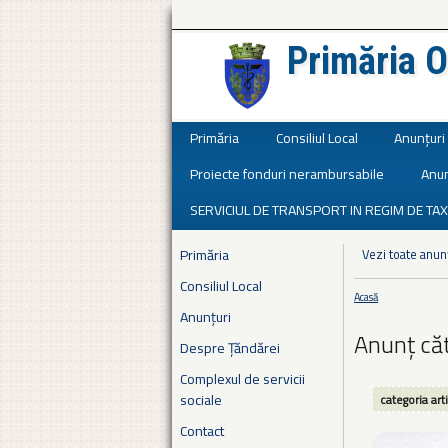
Primăria O
Județul Ialomița
Primăria
Consiliul Local
Anunțuri
Proiecte fonduri nerambursabile
Anun
SERVICIUL DE TRANSPORT IN REGIM DE TAX
Primăria
Vezi toate anun
Consiliul Local
Acasă
Eşti aici
Anunțuri
Anunț căt
Despre Țăndărei
Complexul de servicii
sociale
categoria art
Contact