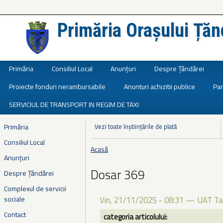
Primăria Orașului Țăn
Județul Ialomița
Primăria
Consiliul Local
Anunțuri
Despre Țăndărei
Proiecte fonduri nerambursabile
Anunturi achizitii publice
Par
SERVICIUL DE TRANSPORT IN REGIM DE TAXI
Primăria
Vezi toate înștiințările de plată
Consiliul Local
Acasă
Eşti aici
Anunțuri
Dosar 369
Despre Țăndărei
Complexul de servicii
sociale
Vin, 21/11/2025 - 08:31
—
UAT Ta
Contact
categoria articolului: