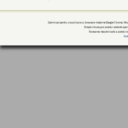
Optimizat pentru vizualizare cu browsere moderne (Google Chrome, Mozi
Drepturile asupra acestui website apar
Accesarea neautorizată a acestui si
Aut