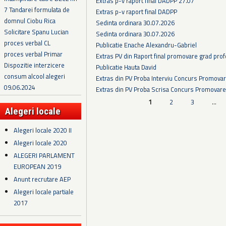
Extras p-v raport final DADPP 27.07
7 Tandarei formulata de
Extras p-v raport final DADPP
domnul Ciobu Rica
Sedinta ordinara 30.07.2026
Solicitare Spanu Lucian
Sedinta ordinara 30.07.2026
proces verbal CL
Publicatie Enache Alexandru-Gabriel
proces verbal Primar
Extras PV din Raport final promovare grad prof
Dispozitie interzicere
Publicatie Hauta David
consum alcool alegeri
Extras din PV Proba Interviu Concurs Promova
09.06.2024
Extras din PV Proba Scrisa Concurs Promovare
Pagini
1
2
3
…
Alegeri locale
Alegeri locale 2020 II
Alegeri locale 2020
ALEGERI PARLAMENT
EUROPEAN 2019
Anunt recrutare AEP
Alegeri locale partiale
2017