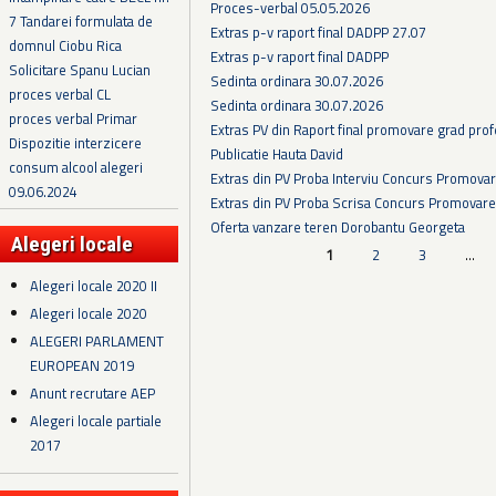
Proces-verbal 05.05.2026
7 Tandarei formulata de
Extras p-v raport final DADPP 27.07
domnul Ciobu Rica
Extras p-v raport final DADPP
Solicitare Spanu Lucian
Sedinta ordinara 30.07.2026
proces verbal CL
Sedinta ordinara 30.07.2026
proces verbal Primar
Extras PV din Raport final promovare grad prof
Dispozitie interzicere
Publicatie Hauta David
consum alcool alegeri
Extras din PV Proba Interviu Concurs Promova
09.06.2024
Extras din PV Proba Scrisa Concurs Promovare
Oferta vanzare teren Dorobantu Georgeta
Alegeri locale
Pagini
1
2
3
…
Alegeri locale 2020 II
Alegeri locale 2020
ALEGERI PARLAMENT
EUROPEAN 2019
Anunt recrutare AEP
Alegeri locale partiale
2017