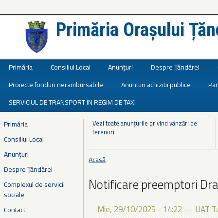
Primăria Orașului Țăn
Județul Ialomița
Primăria
Consiliul Local
Anunțuri
Despre Țăndărei
Proiecte fonduri nerambursabile
Anunturi achizitii publice
Par
SERVICIUL DE TRANSPORT IN REGIM DE TAXI
Vezi toate anunțurile privind vânzări de
Primăria
terenuri
Consiliul Local
Anunțuri
Acasă
Eşti aici
Despre Țăndărei
Notificare preemptori Dra
Complexul de servicii
sociale
Mie, 29/10/2025 - 14:22
—
UAT T
Contact