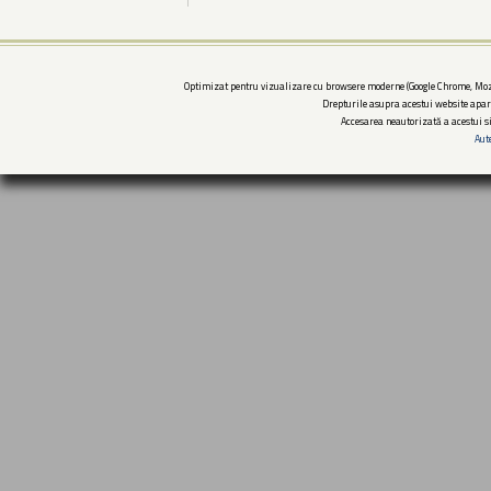
Optimizat pentru vizualizare cu browsere moderne (Google Chrome, Mozi
Drepturile asupra acestui website apar
Accesarea neautorizată a acestui si
Aut