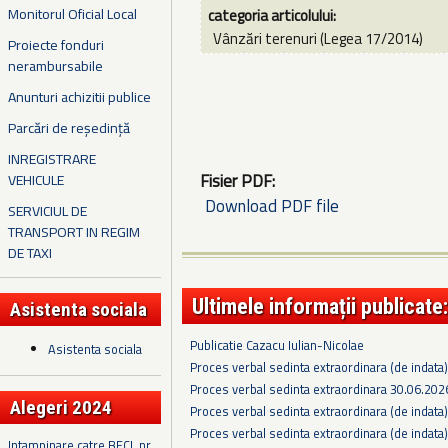
Monitorul Oficial Local
categoria articolului:
Vânzări terenuri (Legea 17/2014)
Proiecte fonduri
nerambursabile
Anunturi achizitii publice
Parcări de reședință
INREGISTRARE
Fisier PDF:
VEHICULE
Download PDF file
SERVICIUL DE
TRANSPORT IN REGIM
DE TAXI
Ultimele informații publicate:
Asistenta sociala
Publicatie Cazacu Iulian-Nicolae
Asistenta sociala
Proces verbal sedinta extraordinara (de indata
Proces verbal sedinta extraordinara 30.06.202
Alegeri 2024
Proces verbal sedinta extraordinara (de indata
Proces verbal sedinta extraordinara (de indata
Intampinare catre BECL nr.