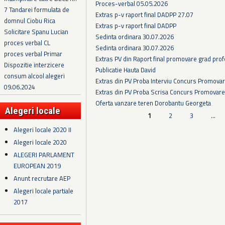
Proces-verbal 05.05.2026
7 Tandarei formulata de
Extras p-v raport final DADPP 27.07
domnul Ciobu Rica
Extras p-v raport final DADPP
Solicitare Spanu Lucian
Sedinta ordinara 30.07.2026
proces verbal CL
Sedinta ordinara 30.07.2026
proces verbal Primar
Extras PV din Raport final promovare grad prof
Dispozitie interzicere
Publicatie Hauta David
consum alcool alegeri
Extras din PV Proba Interviu Concurs Promova
09.06.2024
Extras din PV Proba Scrisa Concurs Promovare
Oferta vanzare teren Dorobantu Georgeta
Alegeri locale
Pagini
1
2
3
…
Alegeri locale 2020 II
Alegeri locale 2020
ALEGERI PARLAMENT
EUROPEAN 2019
Anunt recrutare AEP
Alegeri locale partiale
2017