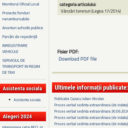
Monitorul Oficial Local
categoria articolului:
Vânzări terenuri (Legea 17/2014)
Proiecte fonduri
nerambursabile
Anunturi achizitii publice
Parcări de reședință
INREGISTRARE
Fisier PDF:
VEHICULE
Download PDF file
SERVICIUL DE
TRANSPORT IN REGIM
DE TAXI
Ultimele informații publicate:
Asistenta sociala
Publicatie Cazacu Iulian-Nicolae
Asistenta sociala
Proces verbal sedinta extraordinara (de indata
Proces verbal sedinta extraordinara 30.06.202
Alegeri 2024
Proces verbal sedinta extraordinara (de indata
Proces verbal sedinta extraordinara (de indata
Intampinare catre BECL nr.