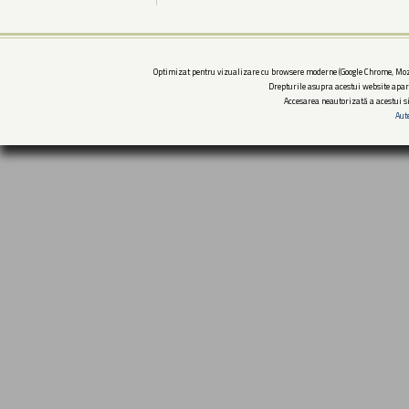
Optimizat pentru vizualizare cu browsere moderne (Google Chrome, Mozi
Drepturile asupra acestui website apar
Accesarea neautorizată a acestui si
Aut