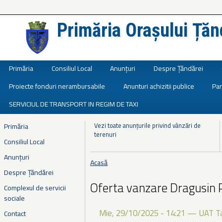
Primăria Orașului Țăn
Județul Ialomița
Primăria
Consiliul Local
Anunțuri
Despre Țăndărei
Proiecte fonduri nerambursabile
Anunturi achizitii publice
Par
SERVICIUL DE TRANSPORT IN REGIM DE TAXI
Vezi toate anunțurile privind vânzări de
Primăria
terenuri
Consiliul Local
Anunțuri
Acasă
Eşti aici
Despre Țăndărei
Oferta vanzare Dragusin 
Complexul de servicii
sociale
Mie, 29/10/2025 - 14:21
—
UAT T
Contact