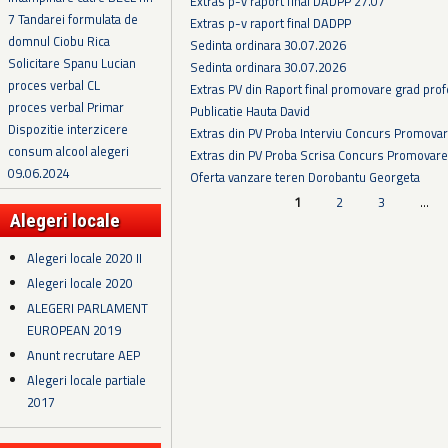
Extras p-v raport final DADPP 27.07
7 Tandarei formulata de
Extras p-v raport final DADPP
domnul Ciobu Rica
Sedinta ordinara 30.07.2026
Solicitare Spanu Lucian
Sedinta ordinara 30.07.2026
proces verbal CL
Extras PV din Raport final promovare grad prof
proces verbal Primar
Publicatie Hauta David
Dispozitie interzicere
Extras din PV Proba Interviu Concurs Promova
consum alcool alegeri
Extras din PV Proba Scrisa Concurs Promovare
09.06.2024
Oferta vanzare teren Dorobantu Georgeta
Pagini
1
2
3
…
Alegeri locale
Alegeri locale 2020 II
Alegeri locale 2020
ALEGERI PARLAMENT
EUROPEAN 2019
Anunt recrutare AEP
Alegeri locale partiale
2017