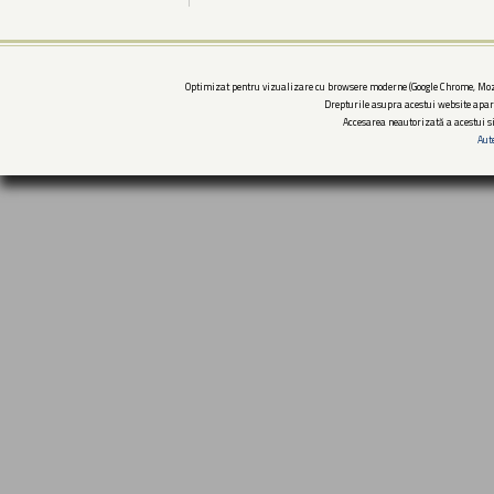
Optimizat pentru vizualizare cu browsere moderne (Google Chrome, Mozi
Drepturile asupra acestui website apar
Accesarea neautorizată a acestui si
Aut