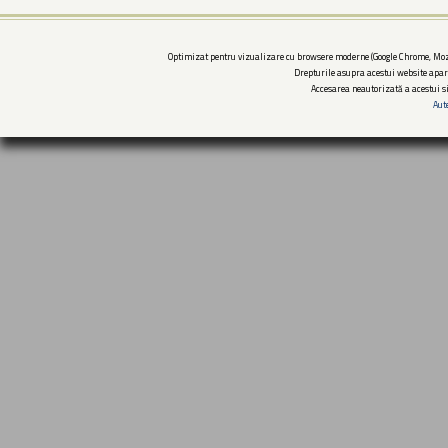
Optimizat pentru vizualizare cu browsere moderne (Google Chrome, Mozi
Drepturile asupra acestui website apar
Accesarea neautorizată a acestui si
Aut