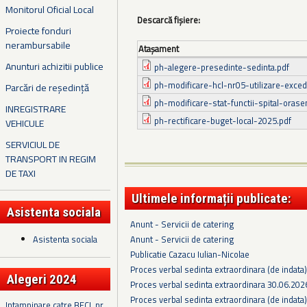
Monitorul Oficial Local
Descarcă fișiere:
Proiecte fonduri
nerambursabile
Ataşament
Anunturi achizitii publice
ph-alegere-presedinte-sedinta.pdf
ph-modificare-hcl-nr05-utilizare-exced
Parcări de reședință
ph-modificare-stat-functii-spital-orase
INREGISTRARE
ph-rectificare-buget-local-2025.pdf
VEHICULE
SERVICIUL DE
TRANSPORT IN REGIM
DE TAXI
Ultimele informații publicate:
Asistenta sociala
Anunt - Servicii de catering
Asistenta sociala
Anunt - Servicii de catering
Publicatie Cazacu Iulian-Nicolae
Proces verbal sedinta extraordinara (de indata
Alegeri 2024
Proces verbal sedinta extraordinara 30.06.202
Proces verbal sedinta extraordinara (de indata
Intampinare catre BECL nr.