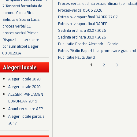
Proces verbal sedinta extraordinara (de indata
7 Tandarei formulata de
Proces-verbal 05.05.2026
domnul Ciobu Rica
Extras p-v raport final DADPP 27.07
Solicitare Spanu Lucian
Extras p-v raport final DADPP
proces verbal CL
Sedinta ordinara 30.07.2026
proces verbal Primar
Sedinta ordinara 30.07.2026
Dispozitie interzicere
Publicatie Enache Alexandru-Gabriel
consum alcool alegeri
Extras PV din Raport final promovare grad prof
09.06.2024
Publicatie Hauta David
Pagini
1
2
3
…
Alegeri locale
Alegeri locale 2020 II
Alegeri locale 2020
ALEGERI PARLAMENT
EUROPEAN 2019
Anunt recrutare AEP
Alegeri locale partiale
2017