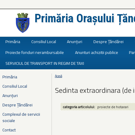
Primăria Orașului Țăn
Județul Ialomița
Primăria
Consiliul Local
Anunțuri
Despre Țăndărei
Proiecte fonduri nerambursabile
Anunturi achizitii publice
Par
SERVICIUL DE TRANSPORT IN REGIM DE TAXI
Primăria
Acasă
Eşti aici
Consiliul Local
Sedinta extraordinara (de 
Anunțuri
Despre Țăndărei
categoria articolului:
proiecte de hotarari
Complexul de servicii
sociale
Contact