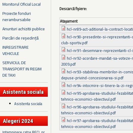
Monitorul Oficial Local
Descarcă fișiere:
Proiecte fonduri
nerambursabile
Ataşament
Anunturi achizitii publice
hcl-nr89-act-aditional-la-contract-locat
hcl-nr90-presedinte-si-reprezentanti-cl
Parcări de reședință
club-sportiv.pdf
INREGISTRARE
hcl-nr91-desemnare-reprezentanti-cl-i
VEHICULE
hcl-nr92-acordare-mandat-sa-voteze-m
SERVICIUL DE
2009.pdf
TRANSPORT IN REGIM
hcl-nr93-stabilirea-membrilor-in-comis
DE TAXI
depuse-privind-concesionarea-si.pdf
hcl-nr94-intocmire-si-tinere-la-zi-regi
Asistenta sociala
hcl-nr95-aprobarea-studiului-fezabilitat
tehnico-economici-obiectivul.pdf
Asistenta sociala
hcl-nr96-aprobarea-studiului-fezabilitat
tehnico-economici-obiectivul.pdf
hcl-nr97-aprobarea-studiului-fezabilitat
Alegeri 2024
tehnico-economici-obiectivul.pdf
Intampinare catre BECL nr.