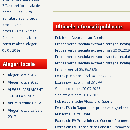
7 Tandarei formulata de
domnul Ciobu Rica
Solicitare Spanu Lucian
proces verbal CL
Ultimele informații publicate:
proces verbal Primar
Publicatie Cazacu Iulian-Nicolae
Dispozitie interzicere
Proces verbal sedinta extraordinara (de indata
consum alcool alegeri
Proces verbal sedinta extraordinara 30.06.202
09.06.2024
Proces verbal sedinta extraordinara (de indata
Proces verbal sedinta extraordinara (de indata
Alegeri locale
Proces-verbal 05.05.2026
Alegeri locale 2020 II
Extras p-v raport final DADPP 27.07
Alegeri locale 2020
Extras p-v raport final DADPP
Sedinta ordinara 30.07.2026
ALEGERI PARLAMENT
Sedinta ordinara 30.07.2026
EUROPEAN 2019
Publicatie Enache Alexandru-Gabriel
Anunt recrutare AEP
Extras PV din Raport final promovare grad prof
Alegeri locale partiale
Publicatie Hauta David
2017
Extras din PV Proba Interviu Concurs Promova
Extras din PV Proba Scrisa Concurs Promovare