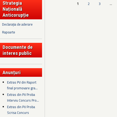
Strategia
Pagini
1
2
3
…
Națională
Anticorupție
Declarația de aderare
Rapoarte
Documente de
interes public
Anunțuri
Extras PV din Raport
final promovare gra...
Extras din PV Proba
Interviu Concurs Pro...
Extras din PV Proba
Scrisa Concurs