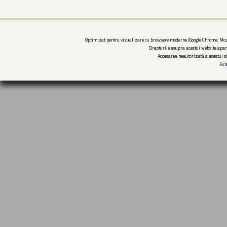
Optimizat pentru vizualizare cu browsere moderne (Google Chrome, Mozi
Drepturile asupra acestui website apar
Accesarea neautorizată a acestui si
Aut