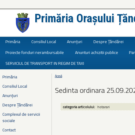
Primăria Orașului Țăn
Județul Ialomița
Primăria
Consiliul Local
Anunțuri
Despre Țăndărei
Proiecte fonduri nerambursabile
Anunturi achizitii publice
Par
SERVICIUL DE TRANSPORT IN REGIM DE TAXI
Primăria
Acasă
Eşti aici
Consiliul Local
Sedinta ordinara 25.09.20
Anunțuri
Despre Țăndărei
categoria articolului:
hotarari
Complexul de servicii
sociale
Contact