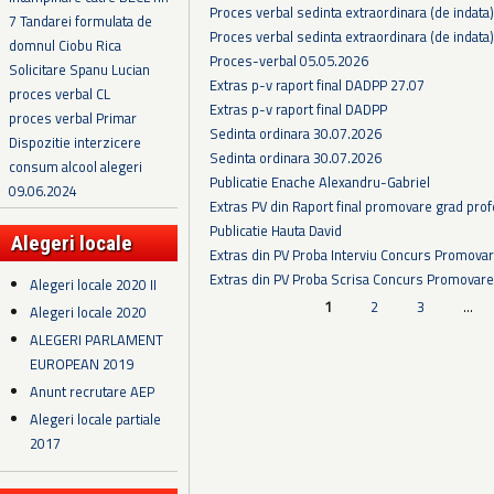
Proces verbal sedinta extraordinara (de indata
7 Tandarei formulata de
Proces verbal sedinta extraordinara (de indata
domnul Ciobu Rica
Proces-verbal 05.05.2026
Solicitare Spanu Lucian
Extras p-v raport final DADPP 27.07
proces verbal CL
Extras p-v raport final DADPP
proces verbal Primar
Sedinta ordinara 30.07.2026
Dispozitie interzicere
Sedinta ordinara 30.07.2026
consum alcool alegeri
Publicatie Enache Alexandru-Gabriel
09.06.2024
Extras PV din Raport final promovare grad prof
Publicatie Hauta David
Alegeri locale
Extras din PV Proba Interviu Concurs Promova
Extras din PV Proba Scrisa Concurs Promovare
Alegeri locale 2020 II
Pagini
1
2
3
…
Alegeri locale 2020
ALEGERI PARLAMENT
EUROPEAN 2019
Anunt recrutare AEP
Alegeri locale partiale
2017