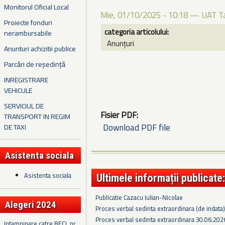
Monitorul Oficial Local
Mie, 01/10/2025 - 10:18
—
UAT T
Proiecte fonduri
categoria articolului:
nerambursabile
Anunțuri
Anunturi achizitii publice
Parcări de reședință
INREGISTRARE
VEHICULE
SERVICIUL DE
Fisier PDF:
TRANSPORT IN REGIM
Download PDF file
DE TAXI
Asistenta sociala
Asistenta sociala
Ultimele informații publicate:
Publicatie Cazacu Iulian-Nicolae
Alegeri 2024
Proces verbal sedinta extraordinara (de indata
Proces verbal sedinta extraordinara 30.06.202
Intampinare catre BECL nr.