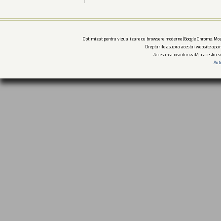
Optimizat pentru vizualizare cu browsere moderne (Google Chrome, Mozi
Drepturile asupra acestui website apar
Accesarea neautorizată a acestui si
Aut