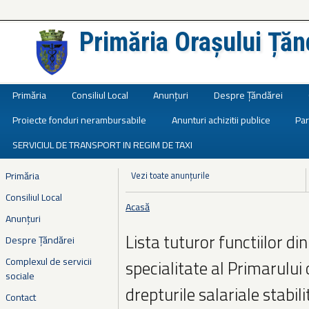
Primăria Orașului Țăn
Județul Ialomița
Primăria
Consiliul Local
Anunțuri
Despre Țăndărei
Proiecte fonduri nerambursabile
Anunturi achizitii publice
Par
SERVICIUL DE TRANSPORT IN REGIM DE TAXI
Primăria
Vezi toate anunțurile
Consiliul Local
Acasă
Eşti aici
Anunțuri
Lista tuturor functiilor di
Despre Țăndărei
Complexul de servicii
specialitate al Primarului 
sociale
drepturile salariale stabi
Contact