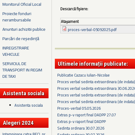
Monitorul Oficial Local
Descarcă fișiere:
Proiecte fonduri
nerambursabile
Ataşament
Anunturi achizitii publice
proces-verbal-05092025.pdf
Parcări de reședință
INREGISTRARE
VEHICULE
SERVICIUL DE
Ultimele informații publicate:
TRANSPORT IN REGIM
Publicatie Cazacu Iulian-Nicolae
DE TAXI
Proces verbal sedinta extraordinara (de indata
Proces verbal sedinta extraordinara 30.06.202
Asistenta sociala
Proces verbal sedinta extraordinara (de indata
Proces verbal sedinta extraordinara (de indata
Asistenta sociala
Proces-verbal 05.05.2026
Extras p-v raport final DADPP 27.07
Extras p-v raport final DADPP
Alegeri 2024
Sedinta ordinara 30.07.2026
Intampinare catre BECL nr.
Sedinta ordinara 30.07.2026