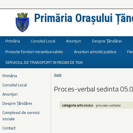
Primăria Orașului Țăn
Județul Ialomița
Primăria
Consiliul Local
Anunțuri
Despre Țăndărei
Proiecte fonduri nerambursabile
Anunturi achizitii publice
Par
SERVICIUL DE TRANSPORT IN REGIM DE TAXI
Primăria
Acasă
Eşti aici
Consiliul Local
Proces-verbal sedinta 05.
Anunțuri
Despre Țăndărei
categoria articolului:
procese-verbale
Complexul de servicii
sociale
Contact