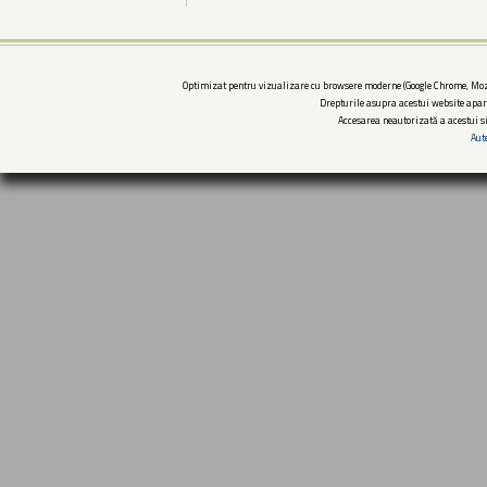
Optimizat pentru vizualizare cu browsere moderne (Google Chrome, Mozi
Drepturile asupra acestui website apar
Accesarea neautorizată a acestui si
Aut