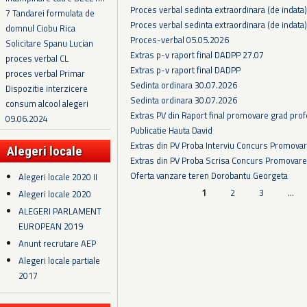
Proces verbal sedinta extraordinara (de indata
7 Tandarei formulata de
Proces verbal sedinta extraordinara (de indata
domnul Ciobu Rica
Proces-verbal 05.05.2026
Solicitare Spanu Lucian
Extras p-v raport final DADPP 27.07
proces verbal CL
Extras p-v raport final DADPP
proces verbal Primar
Sedinta ordinara 30.07.2026
Dispozitie interzicere
Sedinta ordinara 30.07.2026
consum alcool alegeri
Extras PV din Raport final promovare grad prof
09.06.2024
Publicatie Hauta David
Extras din PV Proba Interviu Concurs Promova
Alegeri locale
Extras din PV Proba Scrisa Concurs Promovare
Oferta vanzare teren Dorobantu Georgeta
Alegeri locale 2020 II
Pagini
1
2
3
…
Alegeri locale 2020
ALEGERI PARLAMENT
EUROPEAN 2019
Anunt recrutare AEP
Alegeri locale partiale
2017