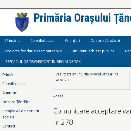
Primăria Orașului Țăn
Județul Ialomița
Primăria
Consiliul Local
Anunțuri
Despre Țăndărei
Proiecte fonduri nerambursabile
Anunturi achizitii publice
Par
SERVICIUL DE TRANSPORT IN REGIM DE TAXI
Vezi toate anunțurile privind vânzări de
Primăria
terenuri
Consiliul Local
Anunțuri
Acasă
Eşti aici
Despre Țăndărei
Comunicare acceptare van
Complexul de servicii
sociale
nr.278
Contact