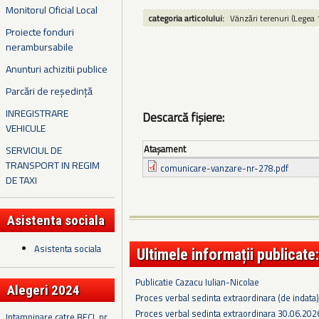
Monitorul Oficial Local
categoria articolului:
Vânzări terenuri (Legea 
Proiecte fonduri
nerambursabile
Anunturi achizitii publice
Parcări de reședință
INREGISTRARE
Descarcă fișiere:
VEHICULE
Ataşament
SERVICIUL DE
TRANSPORT IN REGIM
comunicare-vanzare-nr-278.pdf
DE TAXI
Asistenta sociala
Asistenta sociala
Ultimele informații publicate:
Publicatie Cazacu Iulian-Nicolae
Alegeri 2024
Proces verbal sedinta extraordinara (de indata
Proces verbal sedinta extraordinara 30.06.202
Intampinare catre BECL nr.