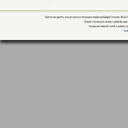
Optimizat pentru vizualizare cu browsere moderne (Google Chrome, Mozilla
Drepturile asupra acestui website apar
Accesarea neautorizată a acestui si
Aut