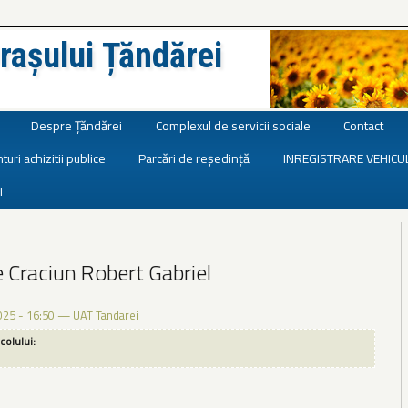
rașului Țăndărei
Despre Țăndărei
Complexul de servicii sociale
Contact
turi achizitii publice
Parcări de reședință
INREGISTRARE VEHICU
I
e Craciun Robert Gabriel
025 - 16:50
—
UAT Tandarei
icolului: