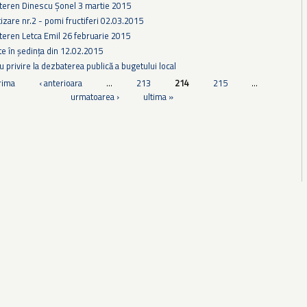
 teren Dinescu Șonel 3 martie 2015
izare nr.2 - pomi fructiferi 02.03.2015
teren Letca Emil 26 februarie 2015
te în ședința din 12.02.2015
 privire la dezbaterea publică a bugetului local
rima
‹ anterioara
…
213
214
215
…
urmatoarea ›
ultima »