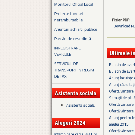
Monitorul Oficial Local
Proiecte fonduri
nerambursabile
Fisier PDF:
Download PDF
Anunturi achizitii publice
Parcări de reședință
INREGISTRARE
Ultimele i
VEHICULE
SERVICIUL DE
Buletin de aver
TRANSPORT IN REGIM
Buletin de aver
DE TAXI
Anunț locuințe 
Anunț către toți
Oferta vanzare
Asistenta sociala
Somaţii de plat
Ofertă vânzare 
Asistenta sociala
Ofertă vânzare 
Anunț pentru fe
Alegeri 2024
anului 2015
Ofertă vânzare
Intampinare catre BECL nr.