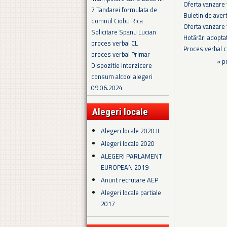
Oferta vanzare
7 Tandarei formulata de
Buletin de avert
domnul Ciobu Rica
Oferta vanzare 
Solicitare Spanu Lucian
Hotărâri adopta
proces verbal CL
Proces verbal cu
proces verbal Primar
Pagini
« p
Dispozitie interzicere
consum alcool alegeri
09.06.2024
Alegeri locale
Alegeri locale 2020 II
Alegeri locale 2020
ALEGERI PARLAMENT
EUROPEAN 2019
Anunt recrutare AEP
Alegeri locale partiale
2017