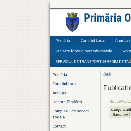
Primăria O
Județul Ialomița
Primăria
Consiliul Local
Anunțuri
Proiecte fonduri nerambursabile
Anun
SERVICIUL DE TRANSPORT IN REGIM DE TAX
Primăria
Acasă
Eşti aici
Consiliul Local
Publicati
Anunțuri
Mar, 09/09/2
Despre Țăndărei
categoria art
Complexul de servicii
Starea civilă
sociale
Contact