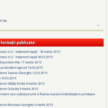
 file
»
nformații publicate:
tizare nr.3 - tratament rapiță - 18 martie 2015
tizare nr.3 - tratament rapiță 18.03.2015
disponibile ANL 17 martie 2015
 producătorii agricoli 13.03.2015
 teren Tudose Gheorghe 12.03.2015
ă 10.03.2015
teren Vlădău Emilia 9 martie 2015
teren Ochiuleț 9 martie 2015
rmierii care cultivă porumb si floarea soarelui însămânțate în primăvara
 teren Moroianu Georgeta 3 martie 2015