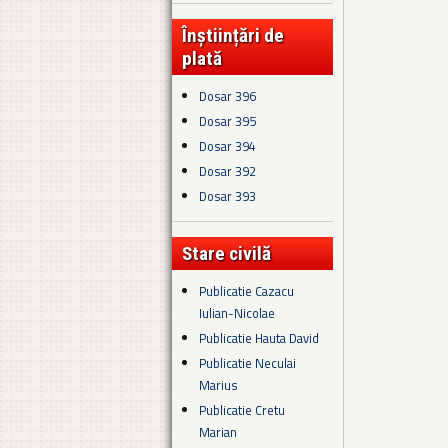
Înștiințări de
plată
Dosar 396
Dosar 395
Dosar 394
Dosar 392
Dosar 393
Stare civilă
Publicatie Cazacu
Iulian-Nicolae
Publicatie Hauta David
Publicatie Neculai
Marius
Publicatie Cretu
Marian