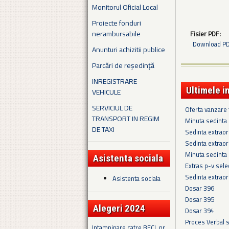
Monitorul Oficial Local
Proiecte fonduri
nerambursabile
Fisier PDF:
Download PDF
Anunturi achizitii publice
Parcări de reședință
INREGISTRARE
Ultimele i
VEHICULE
SERVICIUL DE
Oferta vanzare
TRANSPORT IN REGIM
Minuta sedinta 
DE TAXI
Sedinta extraor
Sedinta extraor
Minuta sedinta
Asistenta sociala
Extras p-v sel
Sedinta extraor
Asistenta sociala
Dosar 396
Dosar 395
Alegeri 2024
Dosar 394
Proces Verbal 
Intampinare catre BECL nr.