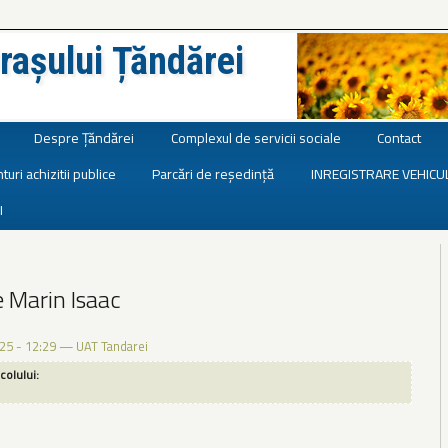
rașului Țăndărei
Despre Țăndărei
Complexul de servicii sociale
Contact
turi achizitii publice
Parcări de reședință
INREGISTRARE VEHICU
I
e Marin Isaac
25 - 12:29
—
UAT Tandarei
icolului: