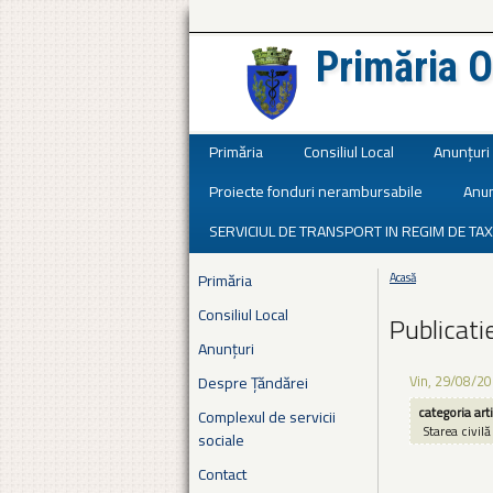
Primăria O
Județul Ialomița
Primăria
Consiliul Local
Anunțuri
Proiecte fonduri nerambursabile
Anun
SERVICIUL DE TRANSPORT IN REGIM DE TAX
Primăria
Acasă
Eşti aici
Consiliul Local
Publicati
Anunțuri
Vin, 29/08/20
Despre Țăndărei
categoria art
Complexul de servicii
Starea civilă
sociale
Contact