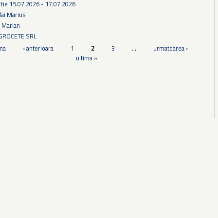
tie 15.07.2026 - 17.07.2026
lai Marius
u Marian
AGROCETE SRL
ma
‹ anterioara
1
2
3
…
urmatoarea ›
ultima »