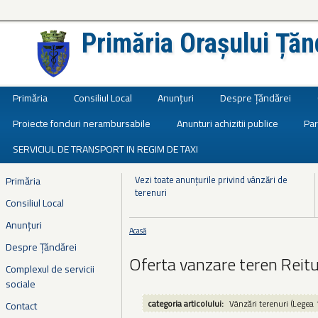
Primăria Orașului Țăn
Județul Ialomița
Primăria
Consiliul Local
Anunțuri
Despre Țăndărei
Proiecte fonduri nerambursabile
Anunturi achizitii publice
Par
SERVICIUL DE TRANSPORT IN REGIM DE TAXI
Vezi toate anunțurile privind vânzări de
Primăria
terenuri
Consiliul Local
Anunțuri
Acasă
Eşti aici
Despre Țăndărei
Oferta vanzare teren Reitu
Complexul de servicii
sociale
categoria articolului:
Vânzări terenuri (Legea 
Contact