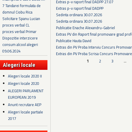
Extras p-v raport final DADPP 27.07
7 Tandarei formulata de
Extras p-v raport final DADPP
domnul Ciobu Rica
Sedinta ordinara 30.07.2026
Solicitare Spanu Lucian
Sedinta ordinara 30.07.2026
proces verbal CL
Publicatie Enache Alexandru-Gabriel
proces verbal Primar
Extras PV din Raport final promovare grad prof
Dispozitie interzicere
Publicatie Hauta David
consum alcool alegeri
Extras din PV Proba Interviu Concurs Promova
09.06.2024
Extras din PV Proba Scrisa Concurs Promovare
Pagini
1
2
3
…
Alegeri locale
Alegeri locale 2020 II
Alegeri locale 2020
ALEGERI PARLAMENT
EUROPEAN 2019
Anunt recrutare AEP
Alegeri locale partiale
2017