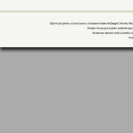
Optimizat pentru vizualizare cu browsere moderne (Google Chrome, Mozi
Drepturile asupra acestui website apar
Accesarea neautorizată a acestui si
Aut