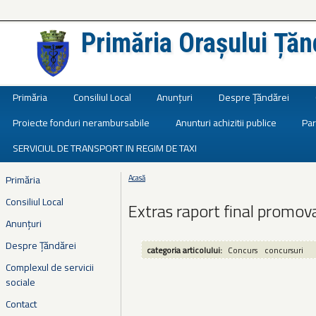
Primăria Orașului Țăn
Județul Ialomița
Primăria
Consiliul Local
Anunțuri
Despre Țăndărei
Proiecte fonduri nerambursabile
Anunturi achizitii publice
Par
SERVICIUL DE TRANSPORT IN REGIM DE TAXI
Primăria
Acasă
Eşti aici
Consiliul Local
Extras raport final promov
Anunțuri
Despre Țăndărei
categoria articolului:
Concurs
concursuri
Complexul de servicii
sociale
Contact