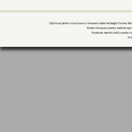
Optimizat pentru vizualizare cu browsere moderne (Google Chrome, Mozi
Drepturile asupra acestui website apar
Accesarea neautorizată a acestui si
Aut