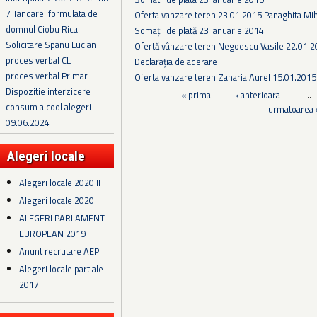
7 Tandarei formulata de
Oferta vanzare teren 23.01.2015 Panaghita Mih
domnul Ciobu Rica
Somații de plată 23 ianuarie 2014
Solicitare Spanu Lucian
Ofertă vânzare teren Negoescu Vasile 22.01.
proces verbal CL
Declarația de aderare
proces verbal Primar
Oferta vanzare teren Zaharia Aurel 15.01.2015
Dispozitie interzicere
Pagini
« prima
‹ anterioara
…
consum alcool alegeri
urmatoarea 
09.06.2024
Alegeri locale
Alegeri locale 2020 II
Alegeri locale 2020
ALEGERI PARLAMENT
EUROPEAN 2019
Anunt recrutare AEP
Alegeri locale partiale
2017