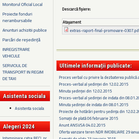
Monitorul Oficial Local
Descarcă fișiere:
Proiecte fonduri
nerambursabile
Ataşament
Anunturi achizitii publice
extras-raport-final-promovare-0307.pd
Parcări de reședință
INREGISTRARE
VEHICULE
SERVICIUL DE
Ultimele informații publicate:
TRANSPORT IN REGIM
Proces verbal cu privire la dezbaterea publică a
DE TAXI
Proces-verbal al ședinței din 12.02.2015
Minuta ședinței din 12.02.2015
Asistenta sociala
Proces-verbal al ședinței de indata din 08.01.
Minuta ședinței de indata din 08.01.2015
Asistenta sociala
Proiecte de hotărâri pentru ședința din 12.02.
Somaţii de plată 06 februarie 2015
Anunt ANSVSA 04.02.2015
Alegeri 2024
Oferta vanzare teren NDR IMOBILIARE 29 ianu
Intampinare catre BECL nr.
Somatii de plata 23 ianuarie 2015