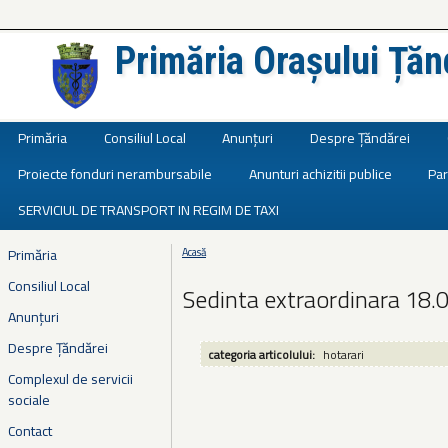
Primăria Orașului Țăn
Județul Ialomița
Primăria
Consiliul Local
Anunțuri
Despre Țăndărei
Proiecte fonduri nerambursabile
Anunturi achizitii publice
Par
SERVICIUL DE TRANSPORT IN REGIM DE TAXI
Primăria
Acasă
Eşti aici
Consiliul Local
Sedinta extraordinara 18.
Anunțuri
Despre Țăndărei
categoria articolului:
hotarari
Complexul de servicii
sociale
Contact