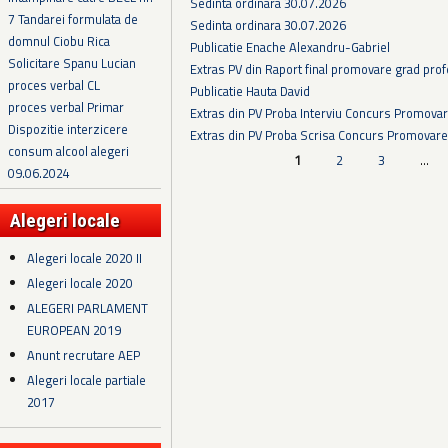
Sedinta ordinara 30.07.2026
7 Tandarei formulata de
Sedinta ordinara 30.07.2026
domnul Ciobu Rica
Publicatie Enache Alexandru-Gabriel
Solicitare Spanu Lucian
Extras PV din Raport final promovare grad prof
proces verbal CL
Publicatie Hauta David
proces verbal Primar
Extras din PV Proba Interviu Concurs Promova
Dispozitie interzicere
Extras din PV Proba Scrisa Concurs Promovare
consum alcool alegeri
Pagini
1
2
3
…
09.06.2024
Alegeri locale
Alegeri locale 2020 II
Alegeri locale 2020
ALEGERI PARLAMENT
EUROPEAN 2019
Anunt recrutare AEP
Alegeri locale partiale
2017