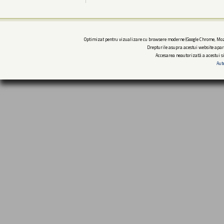
Optimizat pentru vizualizare cu browsere moderne (Google Chrome, Mozi
Drepturile asupra acestui website apar
Accesarea neautorizată a acestui si
Aut