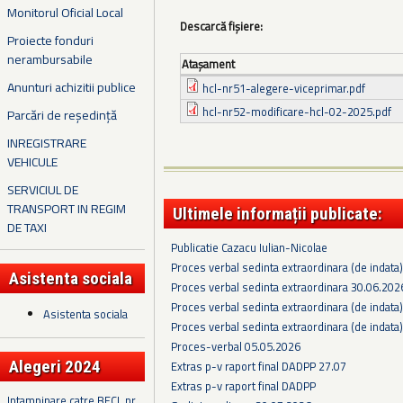
Monitorul Oficial Local
Descarcă fișiere:
Proiecte fonduri
nerambursabile
Ataşament
Anunturi achizitii publice
hcl-nr51-alegere-viceprimar.pdf
hcl-nr52-modificare-hcl-02-2025.pdf
Parcări de reședință
INREGISTRARE
VEHICULE
SERVICIUL DE
TRANSPORT IN REGIM
Ultimele informații publicate:
DE TAXI
Publicatie Cazacu Iulian-Nicolae
Proces verbal sedinta extraordinara (de indata
Asistenta sociala
Proces verbal sedinta extraordinara 30.06.202
Proces verbal sedinta extraordinara (de indata
Asistenta sociala
Proces verbal sedinta extraordinara (de indata
Proces-verbal 05.05.2026
Alegeri 2024
Extras p-v raport final DADPP 27.07
Extras p-v raport final DADPP
Intampinare catre BECL nr.