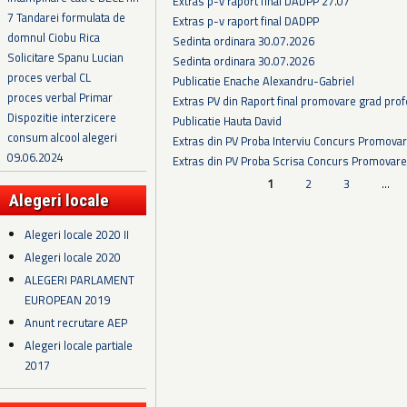
Extras p-v raport final DADPP 27.07
7 Tandarei formulata de
Extras p-v raport final DADPP
domnul Ciobu Rica
Sedinta ordinara 30.07.2026
Solicitare Spanu Lucian
Sedinta ordinara 30.07.2026
proces verbal CL
Publicatie Enache Alexandru-Gabriel
proces verbal Primar
Extras PV din Raport final promovare grad prof
Dispozitie interzicere
Publicatie Hauta David
consum alcool alegeri
Extras din PV Proba Interviu Concurs Promova
09.06.2024
Extras din PV Proba Scrisa Concurs Promovare
Pagini
1
2
3
…
Alegeri locale
Alegeri locale 2020 II
Alegeri locale 2020
ALEGERI PARLAMENT
EUROPEAN 2019
Anunt recrutare AEP
Alegeri locale partiale
2017