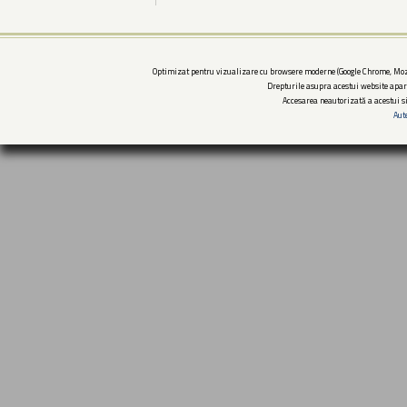
Optimizat pentru vizualizare cu browsere moderne (Google Chrome, Mozi
Drepturile asupra acestui website apar
Accesarea neautorizată a acestui si
Aut