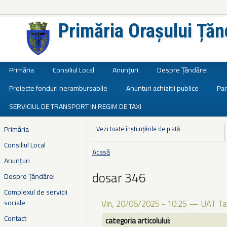
Primăria Orașului Țăn
Județul Ialomița
Primăria
Consiliul Local
Anunțuri
Despre Țăndărei
Proiecte fonduri nerambursabile
Anunturi achizitii publice
Par
SERVICIUL DE TRANSPORT IN REGIM DE TAXI
Primăria
Vezi toate înștiințările de plată
Consiliul Local
Acasă
Eşti aici
Anunțuri
dosar 346
Despre Țăndărei
Complexul de servicii
sociale
Vin, 20/06/2025 - 10:25
—
UAT Ta
Contact
categoria articolului: