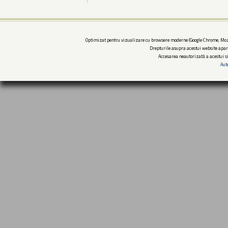
Optimizat pentru vizualizare cu browsere moderne (Google Chrome, Mozi
Drepturile asupra acestui website apar
Accesarea neautorizată a acestui si
Aut