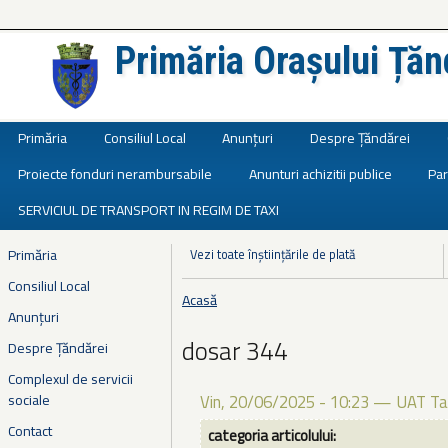
Primăria Orașului Țăn
Județul Ialomița
Primăria
Consiliul Local
Anunțuri
Despre Țăndărei
Proiecte fonduri nerambursabile
Anunturi achizitii publice
Par
SERVICIUL DE TRANSPORT IN REGIM DE TAXI
Primăria
Vezi toate înștiințările de plată
Consiliul Local
Acasă
Eşti aici
Anunțuri
dosar 344
Despre Țăndărei
Complexul de servicii
sociale
Vin, 20/06/2025 - 10:23
—
UAT Ta
Contact
categoria articolului: