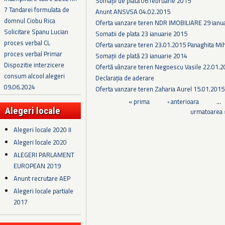
Somaţii de plată 06 februarie 2015
7 Tandarei formulata de
Anunt ANSVSA 04.02.2015
domnul Ciobu Rica
Oferta vanzare teren NDR IMOBILIARE 29 ianu
Solicitare Spanu Lucian
Somatii de plata 23 ianuarie 2015
proces verbal CL
Oferta vanzare teren 23.01.2015 Panaghita Mih
proces verbal Primar
Somații de plată 23 ianuarie 2014
Dispozitie interzicere
Ofertă vânzare teren Negoescu Vasile 22.01.
consum alcool alegeri
Declarația de aderare
09.06.2024
Oferta vanzare teren Zaharia Aurel 15.01.2015
Pagini
« prima
‹ anterioara
…
Alegeri locale
urmatoarea 
Alegeri locale 2020 II
Alegeri locale 2020
ALEGERI PARLAMENT
EUROPEAN 2019
Anunt recrutare AEP
Alegeri locale partiale
2017