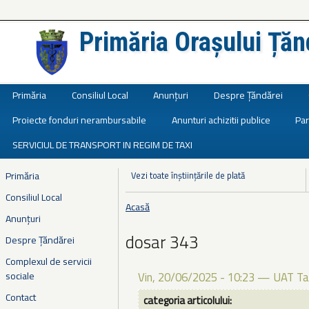
Primăria Orașului Țăn
Județul Ialomița
Primăria
Consiliul Local
Anunțuri
Despre Țăndărei
Proiecte fonduri nerambursabile
Anunturi achizitii publice
Par
SERVICIUL DE TRANSPORT IN REGIM DE TAXI
Primăria
Vezi toate înștiințările de plată
Consiliul Local
Acasă
Eşti aici
Anunțuri
dosar 343
Despre Țăndărei
Complexul de servicii
sociale
Vin, 20/06/2025 - 10:23
—
UAT Ta
Contact
categoria articolului: