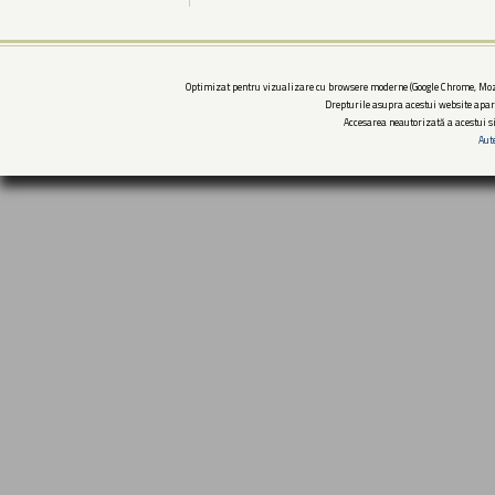
Optimizat pentru vizualizare cu browsere moderne (Google Chrome, Mozi
Drepturile asupra acestui website apar
Accesarea neautorizată a acestui si
Aut