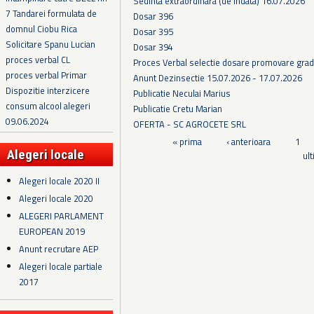
Sedinta extraordinara (de indata) 16.07.2026
7 Tandarei formulata de
Dosar 396
domnul Ciobu Rica
Dosar 395
Solicitare Spanu Lucian
Dosar 394
proces verbal CL
Proces Verbal selectie dosare promovare grad
proces verbal Primar
Anunt Dezinsectie 15.07.2026 - 17.07.2026
Dispozitie interzicere
Publicatie Neculai Marius
consum alcool alegeri
Publicatie Cretu Marian
09.06.2024
OFERTA - SC AGROCETE SRL
Pagini
« prima
‹ anterioara
1
Alegeri locale
ul
Alegeri locale 2020 II
Alegeri locale 2020
ALEGERI PARLAMENT
EUROPEAN 2019
Anunt recrutare AEP
Alegeri locale partiale
2017