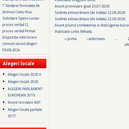
7 Tandarei formulata de
Anunt promovare grad 23.07.2026
domnul Ciobu Rica
Sedinta extraordinara (de indata) 22.06.2026
Solicitare Spanu Lucian
Sedinta extraordinara (de indata) 22.06.2026
proces verbal CL
Anunt privind combaterea si distrugerea burui
proces verbal Primar
Publicatie Lintis Mihaita
Dispozitie interzicere
Pagini
« prima
‹ anterioara
…
consum alcool alegeri
ul
09.06.2024
Alegeri locale
Alegeri locale 2020 II
Alegeri locale 2020
ALEGERI PARLAMENT
EUROPEAN 2019
Anunt recrutare AEP
Alegeri locale partiale
2017