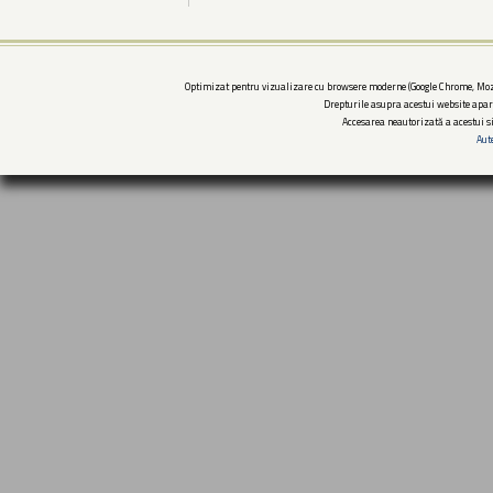
Optimizat pentru vizualizare cu browsere moderne (Google Chrome, Mozi
Drepturile asupra acestui website apar
Accesarea neautorizată a acestui si
Aut