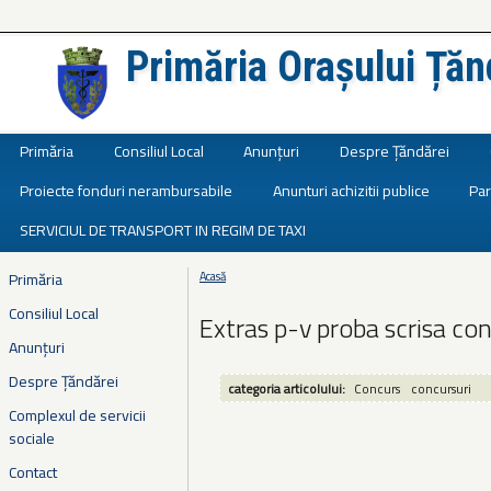
Primăria Orașului Țăn
Județul Ialomița
Primăria
Consiliul Local
Anunțuri
Despre Țăndărei
Proiecte fonduri nerambursabile
Anunturi achizitii publice
Par
SERVICIUL DE TRANSPORT IN REGIM DE TAXI
Primăria
Acasă
Eşti aici
Consiliul Local
Extras p-v proba scrisa co
Anunțuri
Despre Țăndărei
categoria articolului:
Concurs
concursuri
Complexul de servicii
sociale
Contact