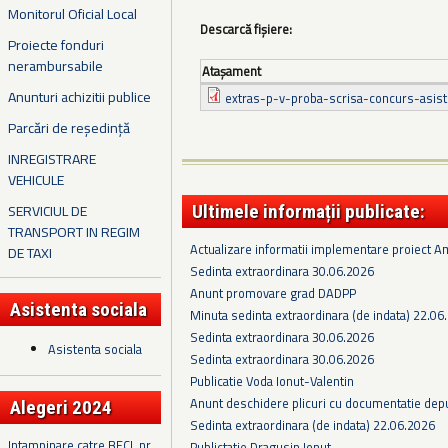
Monitorul Oficial Local
Descarcă fișiere:
Proiecte fonduri
nerambursabile
Ataşament
Anunturi achizitii publice
extras-p-v-proba-scrisa-concurs-asist
Parcări de reședință
INREGISTRARE
VEHICULE
SERVICIUL DE
Ultimele informații publicate:
TRANSPORT IN REGIM
Actualizare informatii implementare proiect 
DE TAXI
Sedinta extraordinara 30.06.2026
Anunt promovare grad DADPP
Asistenta sociala
Minuta sedinta extraordinara (de indata) 22.06
Sedinta extraordinara 30.06.2026
Asistenta sociala
Sedinta extraordinara 30.06.2026
Publicatie Voda Ionut-Valentin
Anunt deschidere plicuri cu documentatie depus
Alegeri 2024
Sedinta extraordinara (de indata) 22.06.2026
Intampinare catre BECL nr.
Publictatie Dragusin Ionut